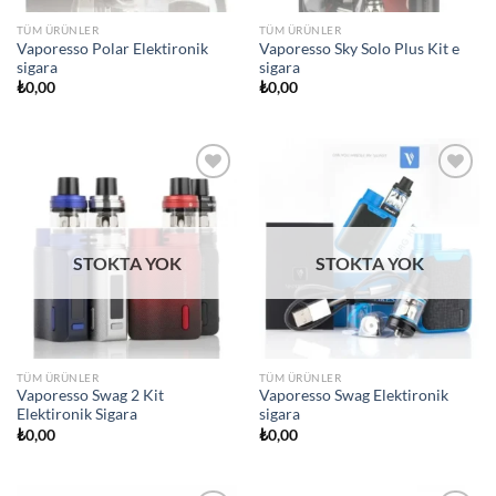
TÜM ÜRÜNLER
TÜM ÜRÜNLER
Vaporesso Polar Elektironik
Vaporesso Sky Solo Plus Kit e
sigara
sigara
₺
0,00
₺
0,00
Add to
Add to
wishlist
wishlist
STOKTA YOK
STOKTA YOK
TÜM ÜRÜNLER
TÜM ÜRÜNLER
Vaporesso Swag 2 Kit
Vaporesso Swag Elektironik
Elektironik Sigara
sigara
₺
0,00
₺
0,00