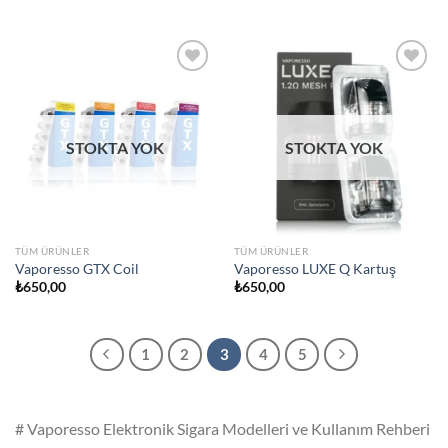
Add to
Add to
wishlist
wishlist
STOKTA YOK
STOKTA YOK
TÜM ÜRÜNLER
TÜM ÜRÜNLER
Vaporesso GTX Coil
Vaporesso LUXE Q Kartuş
₺
650,00
₺
650,00
1
2
3
4
5
# Vaporesso Elektronik Sigara Modelleri ve Kullanım Rehberi