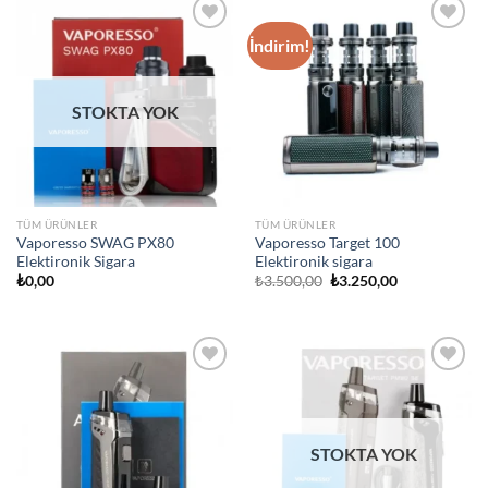
İndirim!
Add to
Add to
wishlist
wishlist
STOKTA YOK
TÜM ÜRÜNLER
TÜM ÜRÜNLER
Vaporesso SWAG PX80
Vaporesso Target 100
Elektironik Sigara
Elektironik sigara
Orijinal
Şu
₺
0,00
₺
3.500,00
₺
3.250,00
fiyat:
andaki
₺3.500,00.
fiyat:
₺3.250,00.
Add to
Add to
wishlist
wishlist
STOKTA YOK