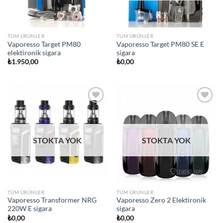
TÜM ÜRÜNLER
TÜM ÜRÜNLER
Vaporesso Target PM80
Vaporesso Target PM80 SE E
elektironik sigara
sigara
₺
1.950,00
₺
0,00
Add to
Add to
wishlist
wishlist
STOKTA YOK
STOKTA YOK
TÜM ÜRÜNLER
TÜM ÜRÜNLER
Vaporesso Transformer NRG
Vaporesso Zero 2 Elektironik
220W E sigara
sigara
₺
0,00
₺
0,00