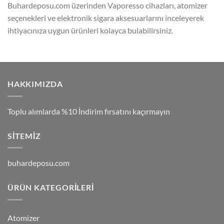
Buhardeposu.com üzerinden Vaporesso cihazları, atomizer
seçenekleri ve elektronik sigara aksesuarlarını inceleyerek
ihtiyacınıza uygun ürünleri kolayca bulabilirsiniz.
HAKKIMIZDA
Toplu alımlarda %10 İndirim fırsatını kaçırmayın
SITEMIZ
buhardeposu.com
ÜRÜN KATEGORILERI
Atomizer