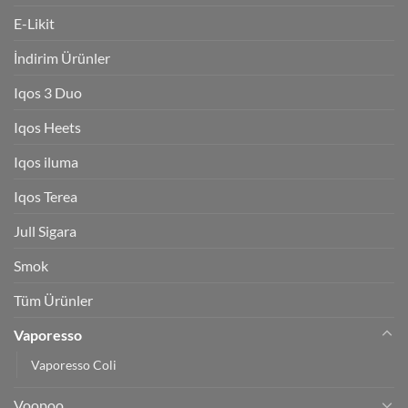
E-Likit
İndirim Ürünler
Iqos 3 Duo
Iqos Heets
Iqos iluma
Iqos Terea
Jull Sigara
Smok
Tüm Ürünler
Vaporesso
Vaporesso Coli
Voopoo