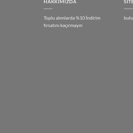
HAKKIMIZDA
SIT
Toplu alımlarda %10 İndirim
buh
fırsatını kaçırmayın