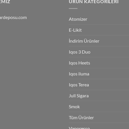
EMIZ
ÜRÜN KATEGORILERI
ardeposu.com
Atomizer
E-Likit
İndirim Ürünler
Iqos 3 Duo
Iqos Heets
Iqos iluma
Iqos Terea
Jull Sigara
Smok
Tüm Ürünler
Vaporesso