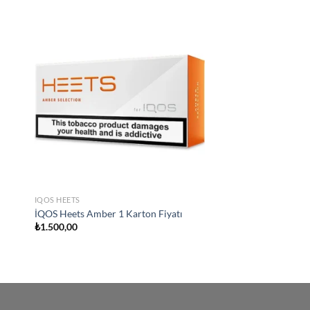
 to
Add to
list
wishlist
IQOS HEETS
İQOS Heets Amber 1 Karton Fiyatı
₺
1.500,00