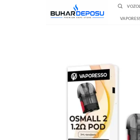
İçeriğe
VOZOL
atla
VAPORES