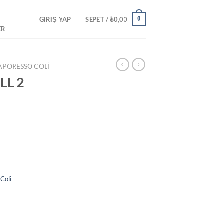
0
GIRIŞ YAP
SEPET /
₺
0,00
ER
APORESSO COLI
LL 2
Coli