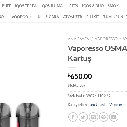
 PUFF
IQOS TEREA
IQOS ILUMA
HEETS
IQOS 3 DUO
SMOK
SO
VOOPOO
JULL SIGARA
ATOMIZER
E-LIKIT
TÜM ÜRÜNL
ANA SAYFA
/
VAPORESSO
/
V
Vaporesso OSMA
Add to
Kartuş
wishlist
650,00
₺
Stokta yok
Stok kodu:
88874410229
Kategoriler:
Tüm Ürünler
,
Vaporesso 