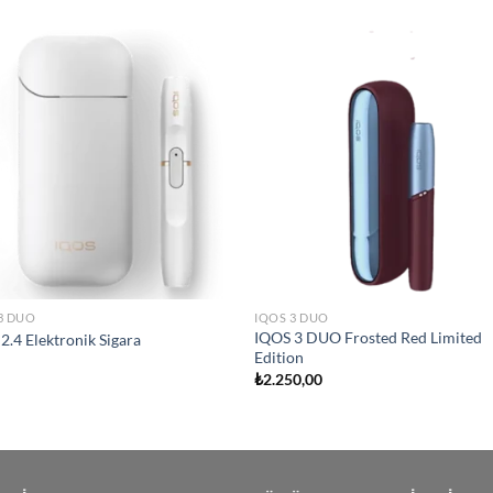
Add to
Add
wishlist
wish
3 DUO
IQOS 3 DUO
IQOS 3 DUO Frosted Red Limited
2.4 Elektronik Sigara
Edition
₺
2.250,00