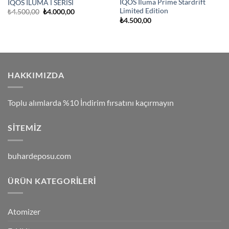
IQOS Iluma Prime Stardrift
IQOS ILUMA İ SERİSİ
Limited Edition
Orijinal
Şu
₺
4.500,00
₺
4.000,00
fiyat:
andaki
₺
4.500,00
₺4.500,00.
fiyat:
₺4.000,00.
HAKKIMIZDA
Toplu alımlarda %10 İndirim fırsatını kaçırmayın
SITEMIZ
buhardeposu.com
ÜRÜN KATEGORILERI
Atomizer