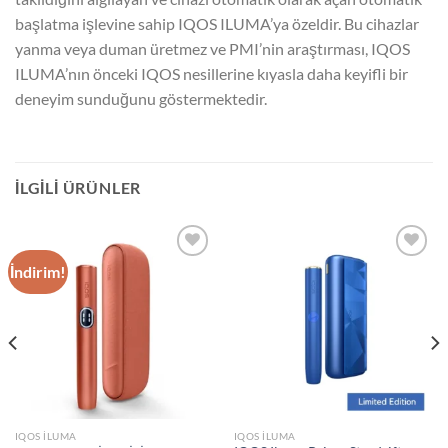
başlatma işlevine sahip IQOS ILUMA’ya özeldir. Bu cihazlar
yanma veya duman üretmez ve PMI’nin araştırması, IQOS
ILUMA’nın önceki IQOS nesillerine kıyasla daha keyifli bir
deneyim sunduğunu göstermektedir.
İLGILI ÜRÜNLER
İndirim!
Add to
Add to
wishlist
wishlist
IQOS ILUMA
IQOS ILUMA