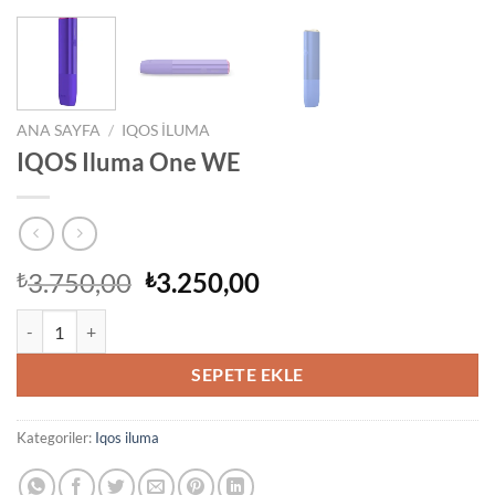
ANA SAYFA
/
IQOS ILUMA
IQOS Iluma One WE
Orijinal
Şu
3.750,00
3.250,00
₺
₺
fiyat:
andaki
IQOS Iluma One WE adet
₺3.750,00.
fiyat:
₺3.250,00.
SEPETE EKLE
Kategoriler:
Iqos iluma