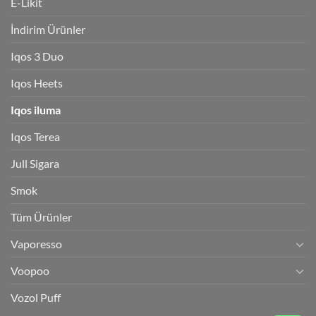
E-Likit
İndirim Ürünler
Iqos 3 Duo
Iqos Heets
Iqos iluma
Iqos Terea
Jull Sigara
Smok
Tüm Ürünler
Vaporesso
Voopoo
Vozol Puff