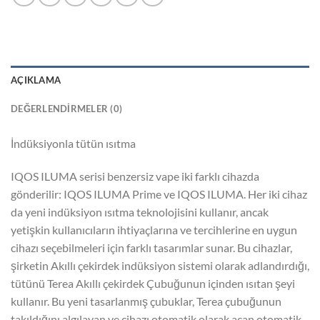
AÇIKLAMA
DEĞERLENDIRMELER (0)
İndüksiyonla tütün ısıtma
IQOS ILUMA serisi benzersiz vape iki farklı cihazda
gönderilir: IQOS ILUMA Prime ve IQOS ILUMA. Her iki cihaz
da yeni indüksiyon ısıtma teknolojisini kullanır, ancak
yetişkin kullanıcıların ihtiyaçlarına ve tercihlerine en uygun
cihazı seçebilmeleri için farklı tasarımlar sunar. Bu cihazlar,
şirketin Akıllı çekirdek indüksiyon sistemi olarak adlandırdığı,
tütünü Terea Akıllı çekirdek Çubuğunun içinden ısıtan şeyi
kullanır. Bu yeni tasarlanmış çubuklar, Terea çubuğunun
takıldığını algılayan ve cihazı otomatik olarak açan otomatik