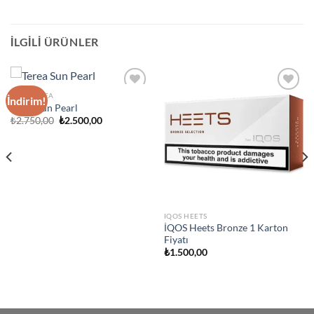
İLGILI ÜRÜNLER
IQOS TEREA
İndirim!
Add to
Add to
Terea Sun Pearl
wishlist
wishlist
Orijinal
Şu
₺
2.750,00
₺
2.500,00
fiyat:
andaki
₺2.750,00.
fiyat:
₺2.500,00.
IQOS HEETS
İQOS Heets Bronze 1 Karton
Fiyatı
₺
1.500,00