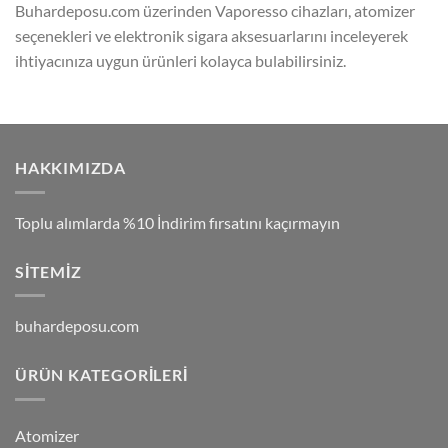
Buhardeposu.com üzerinden Vaporesso cihazları, atomizer
seçenekleri ve elektronik sigara aksesuarlarını inceleyerek
ihtiyacınıza uygun ürünleri kolayca bulabilirsiniz.
HAKKIMIZDA
Toplu alımlarda %10 İndirim fırsatını kaçırmayın
SITEMIZ
buhardeposu.com
ÜRÜN KATEGORILERI
Atomizer