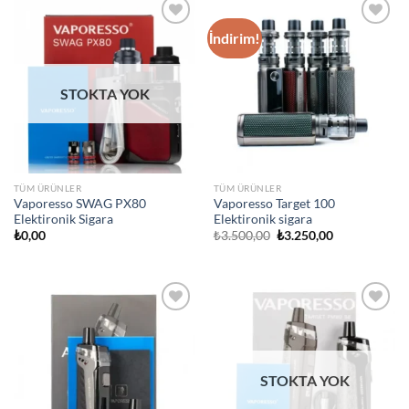
İndirim!
Add to
Add to
wishlist
wishlist
STOKTA YOK
TÜM ÜRÜNLER
TÜM ÜRÜNLER
Vaporesso SWAG PX80
Vaporesso Target 100
Elektironik Sigara
Elektironik sigara
Orijinal
Şu
₺
0,00
₺
3.500,00
₺
3.250,00
fiyat:
andaki
₺3.500,00.
fiyat:
₺3.250,00.
Add to
Add to
wishlist
wishlist
STOKTA YOK