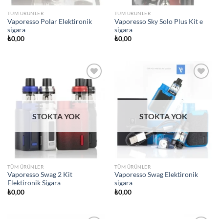
TÜM ÜRÜNLER
TÜM ÜRÜNLER
Vaporesso Polar Elektironik
Vaporesso Sky Solo Plus Kit e
sigara
sigara
₺
0,00
₺
0,00
Add to
Add to
wishlist
wishlist
STOKTA YOK
STOKTA YOK
TÜM ÜRÜNLER
TÜM ÜRÜNLER
Vaporesso Swag 2 Kit
Vaporesso Swag Elektironik
Elektironik Sigara
sigara
₺
0,00
₺
0,00