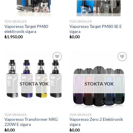
TÜM ÜRÜNLER
TÜM ÜRÜNLER
Vaporesso Target PM80
Vaporesso Target PM80 SE E
elektironik sigara
sigara
₺
1.950,00
₺
0,00
Add to
Add to
wishlist
wishlist
STOKTA YOK
STOKTA YOK
TÜM ÜRÜNLER
TÜM ÜRÜNLER
Vaporesso Transformer NRG
Vaporesso Zero 2 Elektironik
220W E sigara
sigara
₺
0,00
₺
0,00