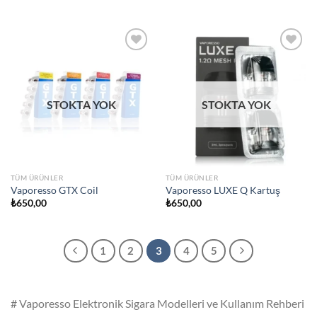
Add to
Add to
wishlist
wishlist
STOKTA YOK
STOKTA YOK
TÜM ÜRÜNLER
TÜM ÜRÜNLER
Vaporesso GTX Coil
Vaporesso LUXE Q Kartuş
₺
650,00
₺
650,00
1
2
3
4
5
# Vaporesso Elektronik Sigara Modelleri ve Kullanım Rehberi