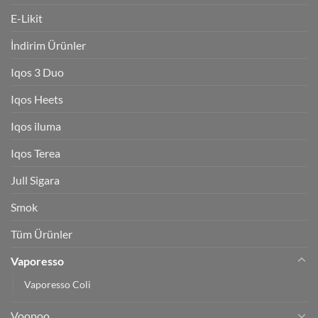
E-Likit
İndirim Ürünler
Iqos 3 Duo
Iqos Heets
Iqos iluma
Iqos Terea
Jull Sigara
Smok
Tüm Ürünler
Vaporesso
Vaporesso Coli
Voopoo