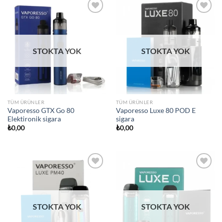
Add to
Add to
wishlist
wishlist
STOKTA YOK
STOKTA YOK
TÜM ÜRÜNLER
TÜM ÜRÜNLER
Vaporesso GTX Go 80
Vaporesso Luxe 80 POD E
Elektironik sigara
sigara
₺
0,00
₺
0,00
Add to
Add to
wishlist
wishlist
STOKTA YOK
STOKTA YOK