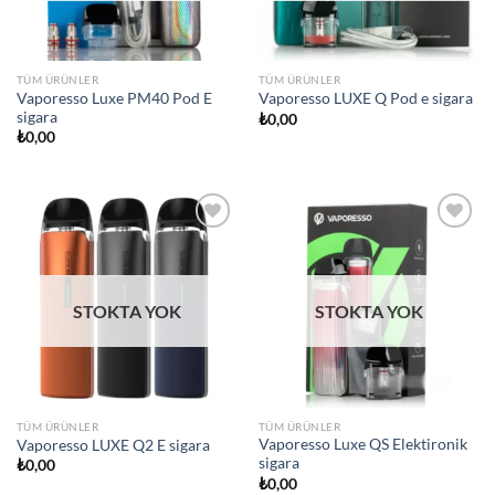
TÜM ÜRÜNLER
TÜM ÜRÜNLER
Vaporesso Luxe PM40 Pod E
Vaporesso LUXE Q Pod e sigara
sigara
₺
0,00
₺
0,00
Add to
Add to
wishlist
wishlist
STOKTA YOK
STOKTA YOK
TÜM ÜRÜNLER
TÜM ÜRÜNLER
Vaporesso Luxe QS Elektironik
Vaporesso LUXE Q2 E sigara
sigara
₺
0,00
₺
0,00