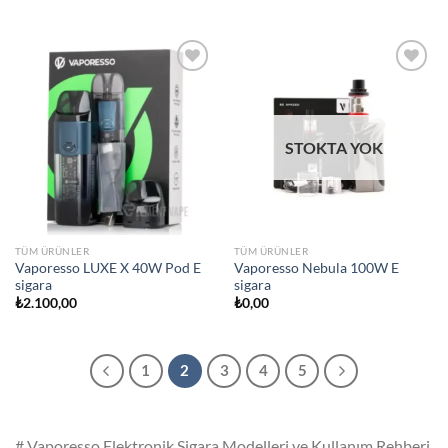
Add to
Add to
wishlist
wishlist
STOKTA YOK
TÜM ÜRÜNLER
TÜM ÜRÜNLER
Vaporesso LUXE X 40W Pod E
Vaporesso Nebula 100W E
sigara
sigara
₺
2.100,00
₺
0,00
1
2
3
4
5
# Vaporesso Elektronik Sigara Modelleri ve Kullanım Rehberi