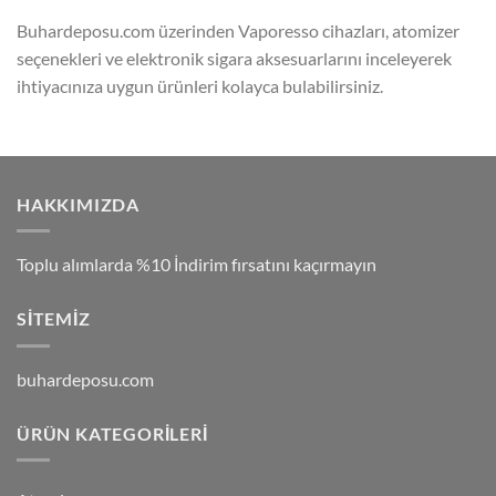
Buhardeposu.com üzerinden Vaporesso cihazları, atomizer
seçenekleri ve elektronik sigara aksesuarlarını inceleyerek
ihtiyacınıza uygun ürünleri kolayca bulabilirsiniz.
HAKKIMIZDA
Toplu alımlarda %10 İndirim fırsatını kaçırmayın
SITEMIZ
buhardeposu.com
ÜRÜN KATEGORILERI