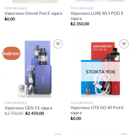
TÜM ÜRÜNLER
TÜM ÜRÜNLER
Vaporesso LUXE 80 S POD E
Vaporesso Osmall Pod E sigara
sigara
₺
0,00
₺
2.350,00
İndirim!
Add to
Add to
wishlist
wishlist
STOKTA YOK
TÜM ÜRÜNLER
TÜM ÜRÜNLER
Vaporesso GTX GO 40 Pod E
Vaporesso GEN S E sigara
sigara
Orijinal
Şu
₺
2.750,00
₺
2.450,00
fiyat:
andaki
₺
0,00
₺2.750,00.
fiyat:
₺2.450,00.