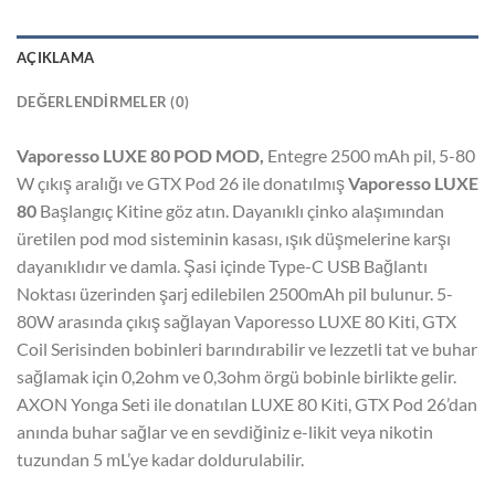
AÇIKLAMA
DEĞERLENDIRMELER (0)
Vaporesso LUXE 80 POD MOD,
Entegre 2500 mAh pil, 5-80
W çıkış aralığı ve GTX Pod 26 ile donatılmış
Vaporesso LUXE
80
Başlangıç Kitine göz atın. Dayanıklı çinko alaşımından
üretilen pod mod sisteminin kasası, ışık düşmelerine karşı
dayanıklıdır ve damla. Şasi içinde Type-C USB Bağlantı
Noktası üzerinden şarj edilebilen 2500mAh pil bulunur. 5-
80W arasında çıkış sağlayan Vaporesso LUXE 80 Kiti, GTX
Coil Serisinden bobinleri barındırabilir ve lezzetli tat ve buhar
sağlamak için 0,2ohm ve 0,3ohm örgü bobinle birlikte gelir.
AXON Yonga Seti ile donatılan LUXE 80 Kiti, GTX Pod 26’dan
anında buhar sağlar ve en sevdiğiniz e-likit veya nikotin
tuzundan 5 mL’ye kadar doldurulabilir.