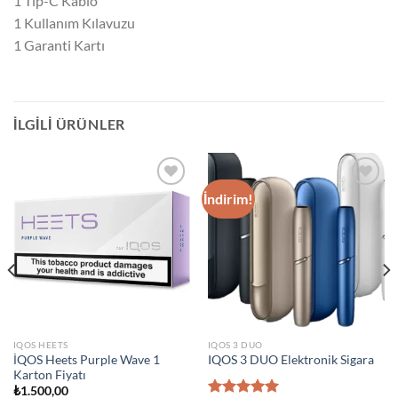
1 Tip-C Kablo
1 Kullanım Kılavuzu
1 Garanti Kartı
İLGILI ÜRÜNLER
İndirim!
Add to
Add to
wishlist
wishlist
IQOS HEETS
IQOS 3 DUO
İQOS Heets Purple Wave 1
IQOS 3 DUO Elektronik Sigara
Karton Fiyatı
₺
1.500,00