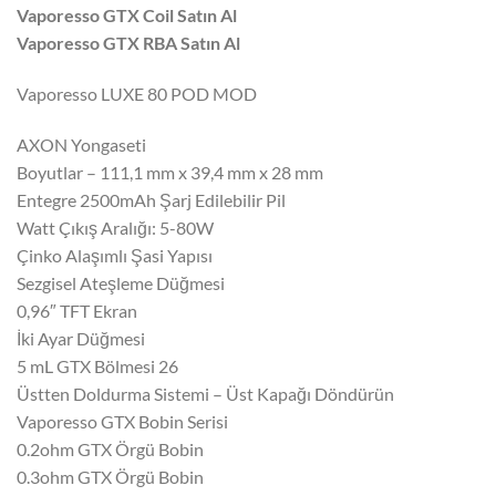
Vaporesso GTX Coil Satın Al
Vaporesso GTX RBA Satın Al
Vaporesso LUXE 80 POD MOD
AXON Yongaseti
Boyutlar – 111,1 mm x 39,4 mm x 28 mm
Entegre 2500mAh Şarj Edilebilir Pil
Watt Çıkış Aralığı: 5-80W
Çinko Alaşımlı Şasi Yapısı
Sezgisel Ateşleme Düğmesi
0,96″ TFT Ekran
İki Ayar Düğmesi
5 mL GTX Bölmesi 26
Üstten Doldurma Sistemi – Üst Kapağı Döndürün
Vaporesso GTX Bobin Serisi
0.2ohm GTX Örgü Bobin
0.3ohm GTX Örgü Bobin