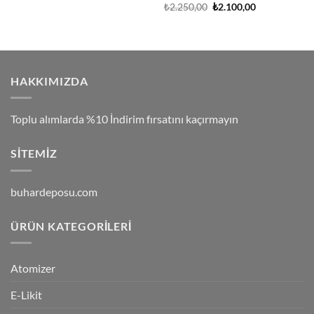
Orijinal
Şu
5 üzerinden
₺
2.250,00
₺
2.100,00
fiyat:
andaki
5.00
oy
₺2.250,00.
fiyat:
aldı
₺2.100,00.
HAKKIMIZDA
Toplu alımlarda %10 İndirim fırsatını kaçırmayın
SITEMIZ
buhardeposu.com
ÜRÜN KATEGORILERI
Atomizer
E-Likit