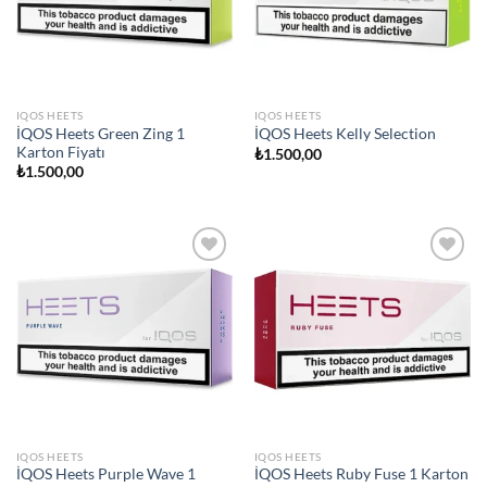
IQOS HEETS
IQOS HEETS
İQOS Heets Green Zing 1
İQOS Heets Kelly Selection
Karton Fiyatı
₺
1.500,00
₺
1.500,00
Add to
Add to
wishlist
wishlist
IQOS HEETS
IQOS HEETS
İQOS Heets Purple Wave 1
İQOS Heets Ruby Fuse 1 Karton