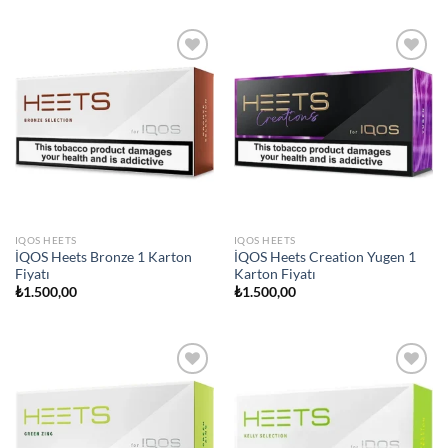
aldı
Add to
Add to
wishlist
wishlist
IQOS HEETS
IQOS HEETS
İQOS Heets Bronze 1 Karton
İQOS Heets Creation Yugen 1
Fiyatı
Karton Fiyatı
₺
1.500,00
₺
1.500,00
Add to
Add to
wishlist
wishlist