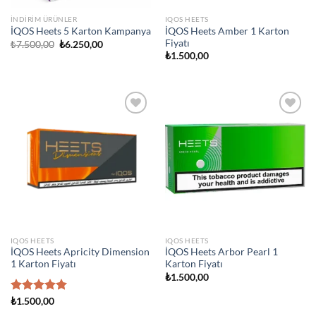
İNDIRIM ÜRÜNLER
IQOS HEETS
İQOS Heets Amber 1 Karton
İQOS Heets 5 Karton Kampanya
Fiyatı
Orijinal
Şu
₺
7.500,00
₺
6.250,00
fiyat:
andaki
₺
1.500,00
₺7.500,00.
fiyat:
₺6.250,00.
Add to
Add to
wishlist
wishlist
IQOS HEETS
IQOS HEETS
İQOS Heets Apricity Dimension
İQOS Heets Arbor Pearl 1
1 Karton Fiyatı
Karton Fiyatı
₺
1.500,00
5 üzerinden
₺
1.500,00
5.00
oy