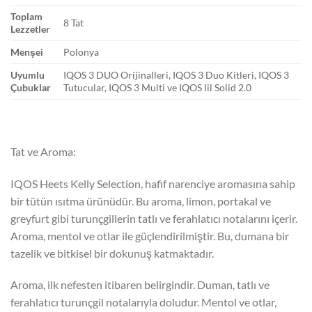
Toplam
8 Tat
Lezzetler
Menşei
Polonya
Uyumlu
IQOS 3 DUO Orijinalleri, IQOS 3 Duo Kitleri, IQOS 3
Çubuklar
Tutucular, IQOS 3 Multi ve IQOS lil Solid 2.0
Tat ve Aroma:
IQOS Heets Kelly Selection, hafif narenciye aromasına sahip
bir tütün ısıtma ürünüdür. Bu aroma, limon, portakal ve
greyfurt gibi turunçgillerin tatlı ve ferahlatıcı notalarını içerir.
Aroma, mentol ve otlar ile güçlendirilmiştir. Bu, dumana bir
tazelik ve bitkisel bir dokunuş katmaktadır.
Aroma, ilk nefesten itibaren belirgindir. Duman, tatlı ve
ferahlatıcı turunçgil notalarıyla doludur. Mentol ve otlar,