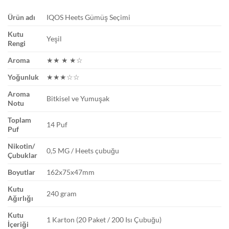
Ürün adı
IQOS Heets Gümüş Seçimi
Kutu
Yeşil
Rengi
Aroma
★★ ★ ★☆
Yoğunluk
★★★☆☆
Aroma
Bitkisel ve Yumuşak
Notu
Toplam
14 Puf
Puf
Nikotin/
0,5 MG / Heets çubuğu
Çubuklar
Boyutlar
162x75x47mm
Kutu
240 gram
Ağırlığı
Kutu
1 Karton (20 Paket / 200 Isı Çubuğu)
İçeriği