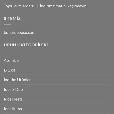
Toplu alımlarda %10 İndirim fırsatını kaçırmayın
SITEMIZ
buhardeposu.com
ÜRÜN KATEGORILERI
Atomizer
E-Likit
İndirim Ürünler
Iqos 3 Duo
Iqos Heets
Iqos iluma