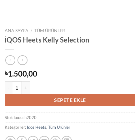
ANA SAYFA
/
TÜM ÜRÜNLER
İQOS Heets Kelly Selection
1.500,00
₺
İQOS Heets Kelly Selection adet
SEPETE EKLE
Stok kodu:
h2020
Kategoriler:
Iqos Heets
,
Tüm Ürünler