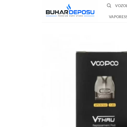
İçeriğe
VOZOL
atla
VAPORES