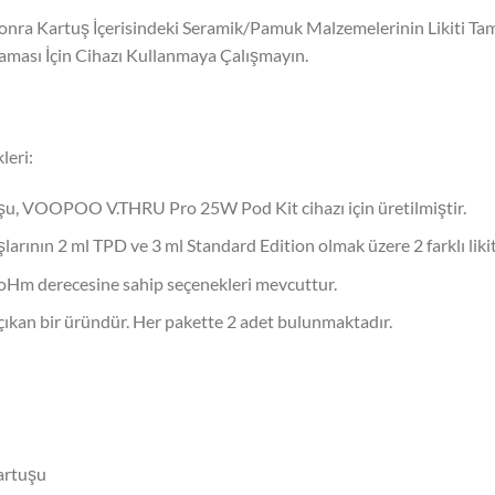
Sonra Kartuş İçerisindeki Seramik/Pamuk Malzemelerinin Likiti T
ası İçin Cihazı Kullanmaya Çalışmayın.
eri:
 VOOPOO V.THRU Pro 25W Pod Kit cihazı için üretilmiştir.
ın 2 ml TPD ve 3 ml Standard Edition olmak üzere 2 farklı likit
 oHm derecesine sahip seçenekleri mevcuttur.
ıkan bir üründür. Her pakette 2 adet bulunmaktadır.
artuşu