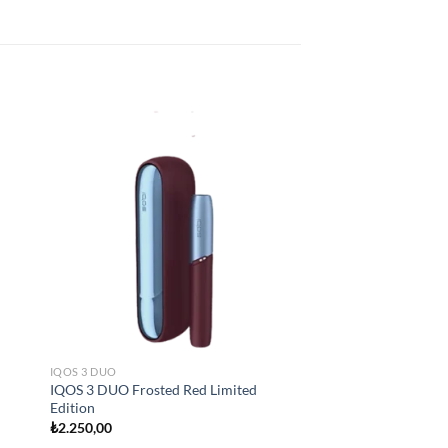
 to
Add to
list
wishlist
IQOS 3 DUO
IQOS 3 DUO Frosted Red Limited
Edition
₺
2.250,00