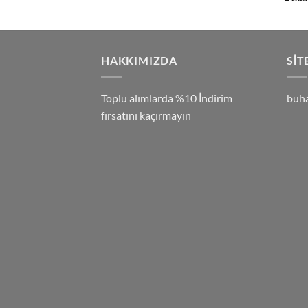
5.00
aldı
HAKKIMIZDA
SIT
Toplu alımlarda %10 İndirim
buh
fırsatını kaçırmayın