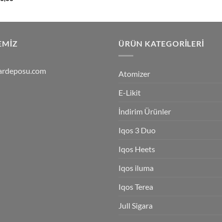
oy
EMIZ
ÜRÜN KATEGORILERI
ardeposu.com
Atomizer
E-Likit
İndirim Ürünler
Iqos 3 Duo
Iqos Heets
Iqos iluma
Iqos Terea
Jull Sigara