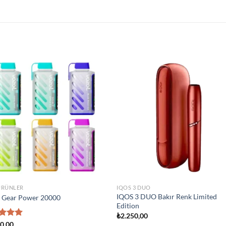
Add to
Add
wishlist
wish
ÜRÜNLER
IQOS 3 DUO
IQOS 3 DUO Bakır Renk Limited
l Gear Power 20000
Edition
₺
2.250,00
erinden
50,00