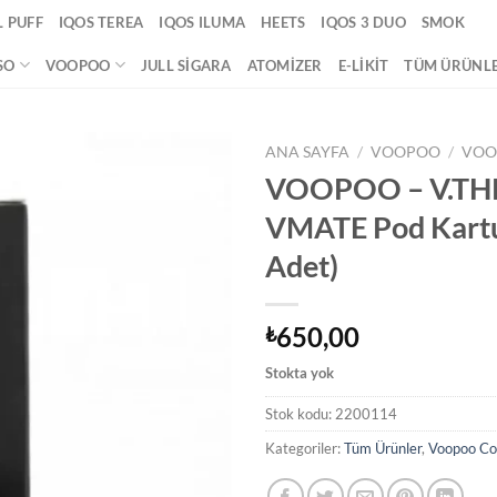
 PUFF
IQOS TEREA
IQOS ILUMA
HEETS
IQOS 3 DUO
SMOK
SO
VOOPOO
JULL SIGARA
ATOMIZER
E-LIKIT
TÜM ÜRÜNL
ANA SAYFA
/
VOOPOO
/
VOO
VOOPOO – V.THR
Add to
VMATE Pod Kartu
wishlist
Adet)
650,00
₺
Stokta yok
Stok kodu:
2200114
Kategoriler:
Tüm Ürünler
,
Voopoo Col