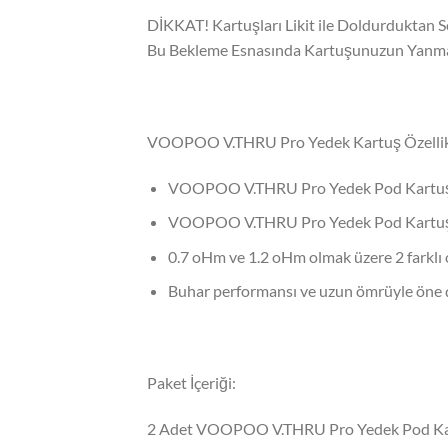
DİKKAT! Kartuşları Likit ile Doldurduktan 
Bu Bekleme Esnasında Kartuşunuzun Yanmam
VOOPOO V.THRU Pro Yedek Kartuş Özellikl
VOOPOO V.THRU Pro Yedek Pod Kartuşu,
VOOPOO V.THRU Pro Yedek Pod Kartuşların
0.7 oHm ve 1.2 oHm olmak üzere 2 farklı
Buhar performansı ve uzun ömrüyle öne ç
Paket İçeriği:
2 Adet VOOPOO V.THRU Pro Yedek Pod K