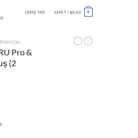
0
GIRIŞ YAP
SEPET /
₺
0,00
ER
POO COLI
U Pro &
ş (2
i