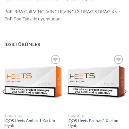
PnP-RBA Coil VINCI,VINCI R,VINCI X,DRAG S,DRAG X ve
PnP Pod Tank ile uyumludur
İLGILI ÜRÜNLER
Add to
Add to
wishlist
wishlist
IQOS HEETS
IQOS HEETS
İQOS Heets Amber 1 Karton
İQOS Heets Bronze 1 Karton
Fiyatı
Fiyatı