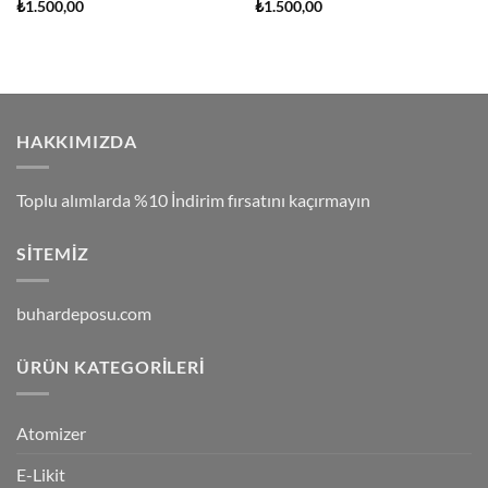
₺
1.500,00
₺
1.500,00
HAKKIMIZDA
Toplu alımlarda %10 İndirim fırsatını kaçırmayın
SITEMIZ
buhardeposu.com
ÜRÜN KATEGORILERI
Atomizer
E-Likit