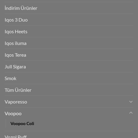
İndirim Ürünler
Iqos 3 Duo
Iqos Heets
Iqos iluma
Iqos Terea
Jull Sigara
Smok
Tüm Ürünler
Vaporesso
Voopoo
Voopoo Coli
Vozol Puff