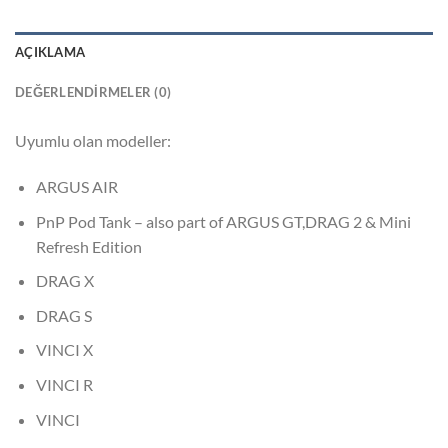
AÇIKLAMA
DEĞERLENDIRMELER (0)
Uyumlu olan modeller:
ARGUS AIR
PnP Pod Tank – also part of ARGUS GT,DRAG 2 & Mini
Refresh Edition
DRAG X
DRAG S
VINCI X
VINCI R
VINCI