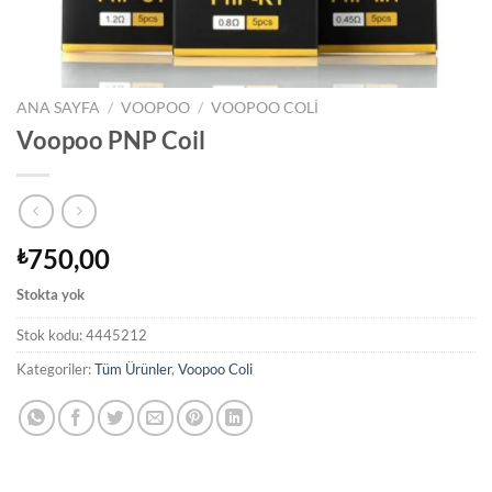
ANA SAYFA
/
VOOPOO
/
VOOPOO COLI
Voopoo PNP Coil
750,00
₺
Stokta yok
Stok kodu:
4445212
Kategoriler:
Tüm Ürünler
,
Voopoo Coli