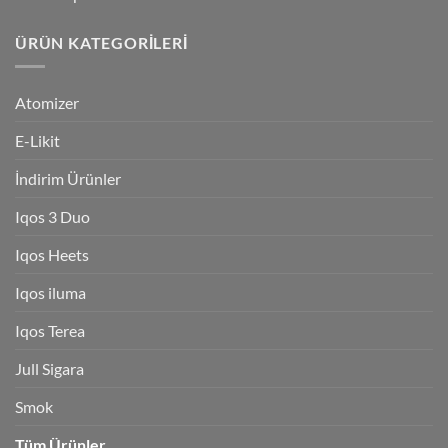
ÜRÜN KATEGORILERI
Atomizer
E-Likit
İndirim Ürünler
Iqos 3 Duo
Iqos Heets
Iqos iluma
Iqos Terea
Jull Sigara
Smok
Tüm Ürünler