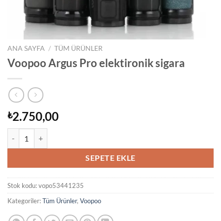
ANA SAYFA
/
TÜM ÜRÜNLER
Voopoo Argus Pro elektironik sigara
2.750,00
₺
Voopoo Argus Pro elektironik sigara adet
SEPETE EKLE
Stok kodu:
vopo53441235
Kategoriler:
Tüm Ürünler
,
Voopoo