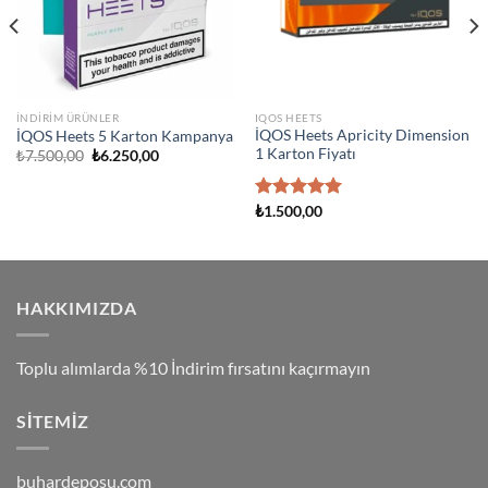
İNDIRIM ÜRÜNLER
IQOS HEETS
İQOS Heets Apricity Dimension
İQOS Heets 5 Karton Kampanya
1 Karton Fiyatı
Orijinal
Şu
₺
7.500,00
₺
6.250,00
fiyat:
andaki
₺7.500,00.
fiyat:
₺6.250,00.
5 üzerinden
₺
1.500,00
5.00
oy
aldı
HAKKIMIZDA
Toplu alımlarda %10 İndirim fırsatını kaçırmayın
SITEMIZ
buhardeposu.com