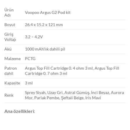
Ürün
Voopoo Argus G2 Pod kit
Adı
Boyut
26.4 x 15.2 x 121 mm
Giriş
3.2 – 4.2V
Voltajı
Akü
1000 mAh’lık dahili pil
Malzeme
PCTG
Patron
Argus Top Fill Cartridge 0. 4 ohm 3 ml, Argus Top Fill
dahil
Cartridge 0. 7 ohm 3 ml
Kapasite
3 ml
Sprey Siyah, Uzay Gri, Astral Gümüş, İnci Beyaz, Aurora
Renk
Mor, Parlak Pembe, Şeftali Beige, Iris Mavi
Ana özellikleri: