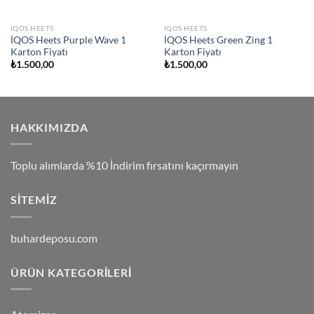
IQOS HEETS
IQOS HEETS
İQOS Heets Purple Wave 1
İQOS Heets Green Zing 1
Karton Fiyatı
Karton Fiyatı
₺
1.500,00
₺
1.500,00
HAKKIMIZDA
Toplu alımlarda %10 İndirim fırsatını kaçırmayın
SITEMIZ
buhardeposu.com
ÜRÜN KATEGORILERI