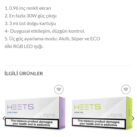
1. 0.96 inç renkli ekran
2. En fazla 30W güç çıkışı
3. 3 ml üst dolgu kartuşu
4- Duygusal etkileşim, düzgün kontrol.
5. Üç güç ayarlama modu: Akıllı, Süper ve ECO
6İki RGB LED ışığı.
İLGILI ÜRÜNLER
Add to
Add to
wishlist
wishlist