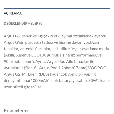
AÇIKLAMA
DEĞERLENDIRMELER (0)
Argus G2, esnek ve ilgi çekici etkileşimli özellikler ekleyerek
Argus G’nin pürüzsüz tadına ve hissine dayanıyor.Uçan
tabaklar, ve renkli fincanlar) ile birlikte üç güç ayarlama modu
(Akıllı, Süper ve ECO).30 günlük sızıntısız performans, ve
90ml bobin ömrü. Ayrıca Argus Pod Aile Cihazları ile
uyumludur (Side-fill Argus Pod 1.2ohm/0.7ohm).VOOPOO
Argus G2, MTL’den RDL’ye kadar çok yönlü bir vaping
deneyimi sunar1000mAh’lık bir bataryaya sahip, 30W’a kadar
uzun süreli güç sağlar.
Parametreler: