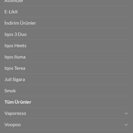
Atomizer
E-Likit
İndirim Ürünler
Iqos 3 Duo
Iqos Heets
Iqos iluma
Iqos Terea
Jull Sigara
Smok
Tüm Ürünler
Vaporesso
Voopoo