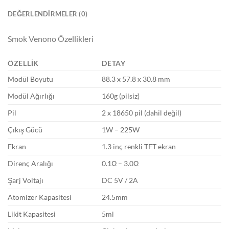
DEĞERLENDIRMELER (0)
Smok Venono Özellikleri
ÖZELLIK
DETAY
Modül Boyutu
88.3 x 57.8 x 30.8 mm
Modül Ağırlığı
160g (pilsiz)
Pil
2 x 18650 pil (dahil değil)
Çıkış Gücü
1W – 225W
Ekran
1.3 inç renkli TFT ekran
Direnç Aralığı
0.1Ω – 3.0Ω
Şarj Voltajı
DC 5V / 2A
Atomizer Kapasitesi
24.5mm
Likit Kapasitesi
5ml