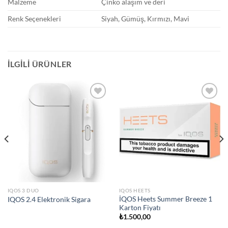
Malzeme
Çinko alaşım ve deri
Renk Seçenekleri
Siyah, Gümüş, Kırmızı, Mavi
İLGILI ÜRÜNLER
Add to
Add to
wishlist
wishlist
IQOS 3 DUO
IQOS HEETS
İQOS Heets Summer Breeze 1
IQOS 2.4 Elektronik Sigara
Karton Fiyatı
₺
1.500,00