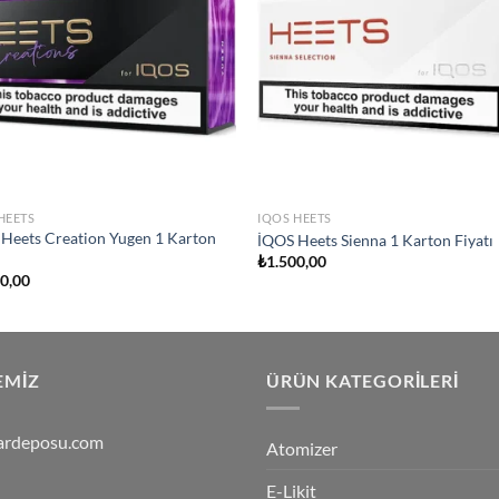
wishlist
wish
HEETS
IQOS HEETS
Heets Creation Yugen 1 Karton
İQOS Heets Sienna 1 Karton Fiyatı
ı
₺
1.500,00
00,00
EMIZ
ÜRÜN KATEGORILERI
ardeposu.com
Atomizer
E-Likit