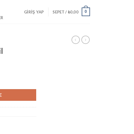
0
GIRIŞ YAP
SEPET /
₺
0,00
ER
l
E