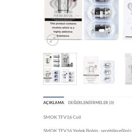
AÇIKLAMA
DEĞERLENDIRMELER (0)
SMOK TFV16 Coil
SMOK TFV16 Yedek Bobin , seçebileceğiniz ü