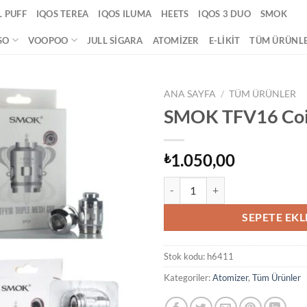
 PUFF
IQOS TEREA
IQOS ILUMA
HEETS
IQOS 3 DUO
SMOK
SO
VOOPOO
JULL SIGARA
ATOMIZER
E-LIKIT
TÜM ÜRÜNL
ANA SAYFA
/
TÜM ÜRÜNLER
SMOK TFV16 Coi
Add to
wishlist
1.050,00
₺
SMOK TFV16 Coil adet
SEPETE EKL
Stok kodu:
h6411
Kategoriler:
Atomizer
,
Tüm Ürünler