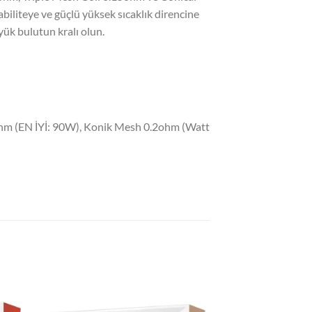
biliteye ve güçlü yüksek sıcaklık direncine
ük bulutun kralı olun.
5ohm (EN İYİ: 90W), Konik Mesh 0.2ohm (Watt
 to
Add to