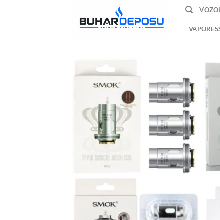
İçeriğe
VOZOL
atla
VAPORES