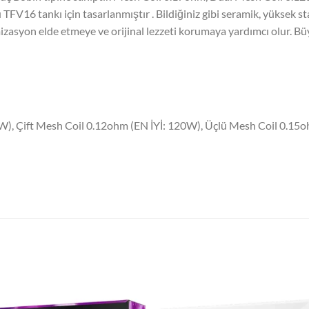
V16 tankı için tasarlanmıştır . Bildiğiniz gibi seramik, yüksek sta
syon elde etmeye ve orijinal lezzeti korumaya yardımcı olur. Büy
20W), Çift Mesh Coil 0.12ohm (EN İYİ: 120W), Üçlü Mesh Coil 0.1
Add to
Add