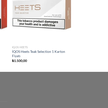
list
wishlist
IQOS HEETS
İQOS Heets Teak Selection 1 Karton
Fiyatı
₺
1.500,00