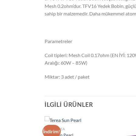
Mesh 0.2ohm’dur. TFV16 Yedek Bobin, güçlü TF
sahip bir malzemedir. Daha mükemmel atomiza
Parametreler
Coil tipleri: Mesh Coil 0.17ohm (EN İYİ: 1
Aralığı: 60W – 85W)
Miktar: 3 adet / paket
İLGILI ÜRÜNLER
IQOS TEREA
İndirim!
Add to
Add to
Terea Sun Pearl