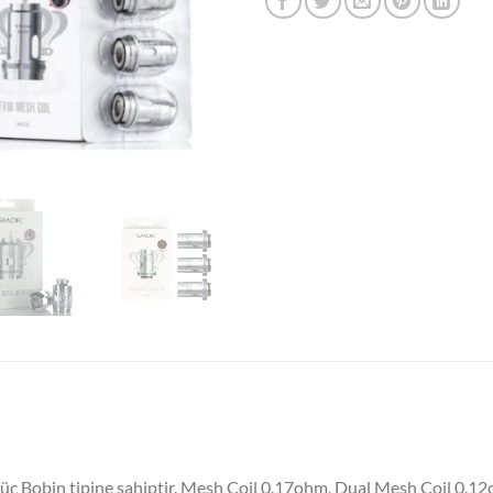
ç Bobin tipine sahiptir. Mesh Coil 0.17ohm, Dual Mesh Coil 0.12