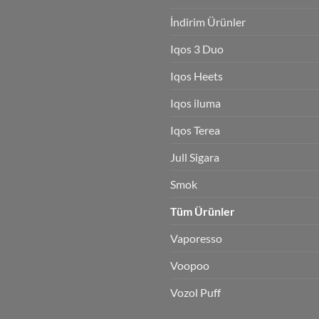
İndirim Ürünler
Iqos 3 Duo
Iqos Heets
Iqos iluma
Iqos Terea
Jull Sigara
Smok
Tüm Ürünler
Vaporesso
Voopoo
Vozol Puff