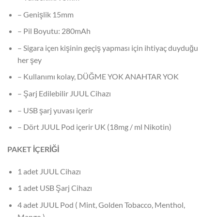
– Genişlik 15mm
– Pil Boyutu: 280mAh
– Sigara içen kişinin geçiş yapması için ihtiyaç duyduğu
her şey
– Kullanımı kolay, DÜĞME YOK ANAHTAR YOK
– Şarj Edilebilir JUUL Cihazı
– USB şarj yuvası içerir
– Dört JUUL Pod içerir UK (18mg / ml Nikotin)
PAKET İÇERİĞİ
1 adet JUUL Cihazı
1 adet USB Şarj Cihazı
4 adet JUUL Pod ( Mint, Golden Tobacco, Menthol,
Mango )