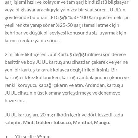
şarj işlemi hızlı ve kolaydır ve tam şarj bir dizüstü bilgisayar
veya bilgisayar aracılığıyla yalnızca bir saat sürer. JUUL’un
gövdesinde bulunan LED ışığı %50-100 şarjı göstermek için
yeşil renkte yanıp söner %25-50 şarjı temsil etmek için
kehribar ve düşük pil seviyesi konusunda sizi uyarmak için
kırmızı renkte yanıp söner.
2 ml’lik e-likit içeren Juul Kartuş değiştirilmesi son derece
basittir ve boş JUUL kartuşunu cihazdan çekerek ve yerine
yeni bir kartuş takarak kolayca değiştirilebilirsiniz. Bir
kartuşu ilk kez kullanırken, kartuşu ambalajından çıkarın ve
renkli koruyucu kapağı çıkarın ve atın. Ardından, kartuşu
JUUL cihazının üst kısmına yerleştirmeye ve denemeye
hazırsınız.
JUUL kartuşları, 20 mg nikotin içerir ve dört lezzetli tada
sahiptir:
Mint, Golden Tobacco, Menthol, Mango.
– Yükseklik: 95mm