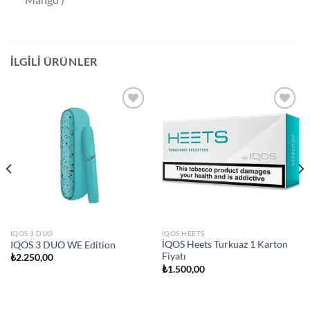
İLGILI ÜRÜNLER
Add to
Add to
wishlist
wishlist
IQOS 3 DUO
IQOS HEETS
İQOS Heets Turkuaz 1 Karton
IQOS 3 DUO WE Edition
Fiyatı
₺
2.250,00
₺
1.500,00