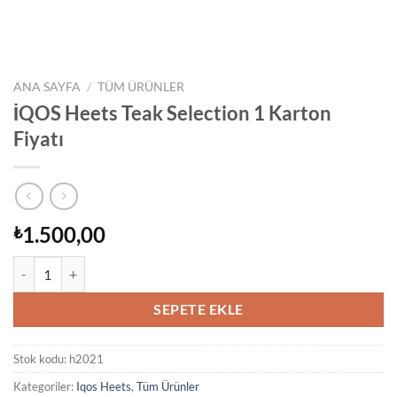
ANA SAYFA
/
TÜM ÜRÜNLER
İQOS Heets Teak Selection 1 Karton
Fiyatı
1.500,00
₺
İQOS Heets Teak Selection 1 Karton Fiyatı adet
SEPETE EKLE
Stok kodu:
h2021
Kategoriler:
Iqos Heets
,
Tüm Ürünler