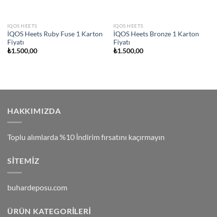
IQOS HEETS
IQOS HEETS
İQOS Heets Ruby Fuse 1 Karton
İQOS Heets Bronze 1 Karton
Fiyatı
Fiyatı
₺
1.500,00
₺
1.500,00
HAKKIMIZDA
Toplu alımlarda %10 İndirim fırsatını kaçırmayın
SITEMIZ
buhardeposu.com
ÜRÜN KATEGORILERI