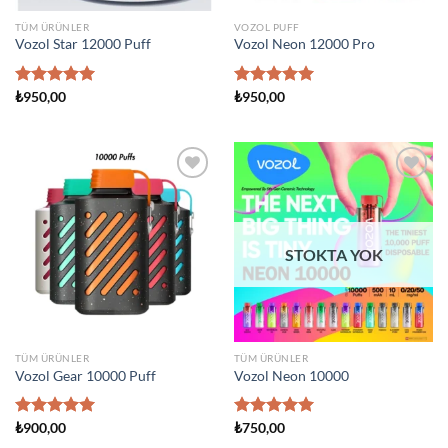
TÜM ÜRÜNLER
VOZOL PUFF
Vozol Star 12000 Puff
Vozol Neon 12000 Pro
5 üzerinden
₺
950,00
5 üzerinden
₺
950,00
5.00
oy
5.00
oy
aldı
aldı
Add to
Add to
wishlist
wishlist
STOKTA YOK
TÜM ÜRÜNLER
TÜM ÜRÜNLER
Vozol Gear 10000 Puff
Vozol Neon 10000
5 üzerinden
₺
900,00
5 üzerinden
₺
750,00
5.00
oy
5.00
oy