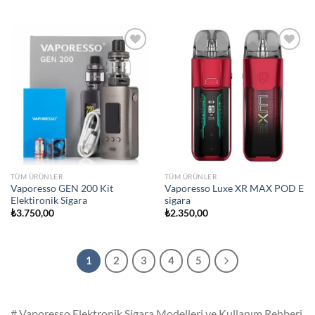
Add to
Add to
wishlist
wishlist
TÜM ÜRÜNLER
TÜM ÜRÜNLER
Vaporesso GEN 200 Kit
Vaporesso Luxe XR MAX POD E
Elektironik Sigara
sigara
₺
3.750,00
₺
2.350,00
1
2
3
4
5
# Vaporesso Elektronik Sigara Modelleri ve Kullanım Rehberi