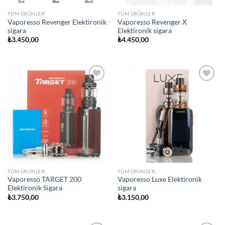
TÜM ÜRÜNLER
TÜM ÜRÜNLER
Vaporesso Revenger Elektironik
Vaporesso Revenger X
sigara
Elektironik sigara
₺
3.450,00
₺
4.450,00
Add to
Add to
wishlist
wishlist
TÜM ÜRÜNLER
TÜM ÜRÜNLER
Vaporesso TARGET 200
Vaporesso Luxe Elektironik
Elektironik Sigara
sigara
₺
3.750,00
₺
3.150,00