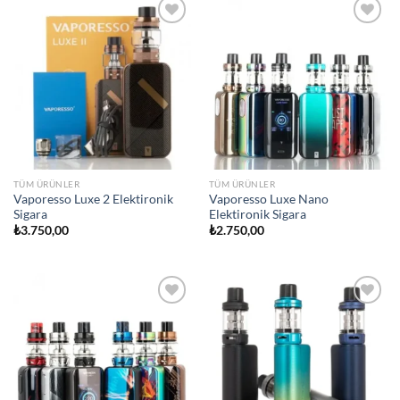
Add to
Add to
wishlist
wishlist
TÜM ÜRÜNLER
TÜM ÜRÜNLER
Vaporesso Luxe 2 Elektironik
Vaporesso Luxe Nano
Sigara
Elektironik Sigara
₺
3.750,00
₺
2.750,00
Add to
Add to
wishlist
wishlist