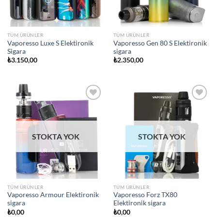
TÜM ÜRÜNLER
TÜM ÜRÜNLER
Vaporesso Luxe S Elektironik
Vaporesso Gen 80 S Elektironik
Sigara
sigara
₺
3.150,00
₺
2.350,00
Add to
Add to
wishlist
wishlist
STOKTA YOK
STOKTA YOK
TÜM ÜRÜNLER
TÜM ÜRÜNLER
Vaporesso Armour Elektironik
Vaporesso Forz TX80
sigara
Elektironik sigara
₺
0,00
₺
0,00