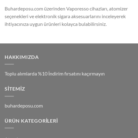
Buhardeposu.com üzerinden Vaporesso cihazları, atomizer
seçenekleri ve elektronik sigara aksesuarlarını inceleyerek
ihtiyacınıza uygun ürünleri kolayca bulabilirsiniz.
HAKKIMIZDA
Toplu alımlarda %10 İndirim fırsatını kaçırmayın
SITEMIZ
buhardeposu.com
ÜRÜN KATEGORILERI