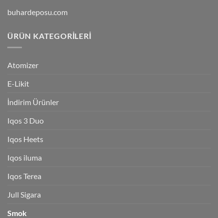
buhardeposu.com
ÜRÜN KATEGORILERI
Atomizer
E-Likit
İndirim Ürünler
Iqos 3 Duo
Iqos Heets
Iqos iluma
Iqos Terea
Jull Sigara
Smok