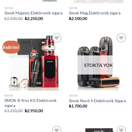
SMOK
SMOK
Smok Majesty Elektironik sigara
Smok Mag Elektironik sigara
Orijinal
Şu
₺
2.500,00
₺
2.250,00
₺
2.100,00
fiyat:
andaki
₺2.500,00.
fiyat:
₺2.250,00.
İndirim!
Add to
Add to
wishlist
wishlist
STOKTA YOK
SMOK
SMOK
SMOK R-Kiss Kit Elektironik
Smok Nord 4 Elektironik Sigara
sigara
₺
1.700,00
Orijinal
Şu
₺
3.250,00
₺
2.950,00
fiyat:
andaki
₺3.250,00.
fiyat:
₺2.950,00.