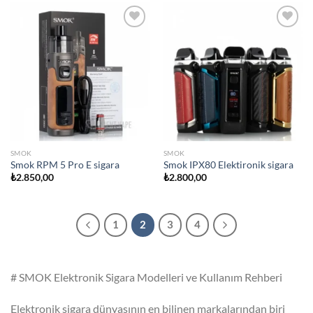
Add to
Add to
wishlist
wishlist
SMOK
SMOK
Smok RPM 5 Pro E sigara
Smok IPX80 Elektironik sigara
₺
2.850,00
₺
2.800,00
1
2
3
4
# SMOK Elektronik Sigara Modelleri ve Kullanım Rehberi
Elektronik sigara dünyasının en bilinen markalarından biri