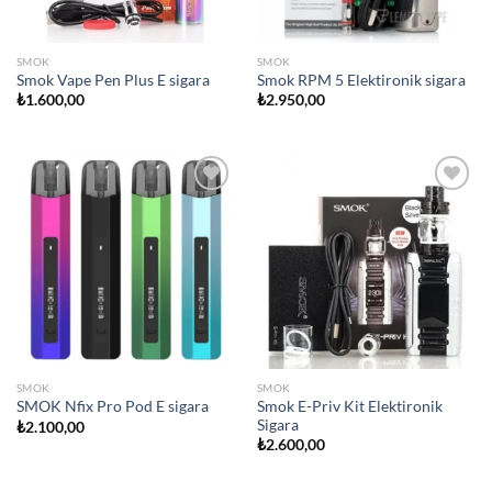
SMOK
SMOK
Smok Vape Pen Plus E sigara
Smok RPM 5 Elektironik sigara
₺
1.600,00
₺
2.950,00
Add to
Add to
wishlist
wishlist
SMOK
SMOK
Smok E-Priv Kit Elektironik
SMOK Nfix Pro Pod E sigara
Sigara
₺
2.100,00
₺
2.600,00