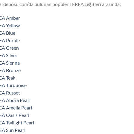
rdeposu.com’da bulunan popüler TEREA çeşitleri arasında;
EA Amber
EA Yellow
EA Blue
EA Purple
EA Green
A Silver
EA Sienna
EA Bronze
EA Teak
EA Turquoise
EA Russet
EA Abora Pearl
A Amelia Pearl
A Oasis Pearl
A Twilight Pearl
A Sun Pearl