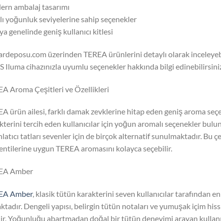
rn ambalaj tasarımı
lı yoğunluk seviyelerine sahip seçenekler
a genelinde geniş kullanıcı kitlesi
rdeposu.com üzerinden TEREA ürünlerini detaylı olarak inceleyebilir
 Iluma cihazınızla uyumlu seçenekler hakkında bilgi edinebilirsini
A Aroma Çeşitleri ve Özellikleri
A ürün ailesi, farklı damak zevklerine hitap eden geniş aroma seçe
kterini tercih eden kullanıcılar için yoğun aromalı seçenekler bulu
hlatıcı tatları sevenler için de birçok alternatif sunulmaktadır. Bu çe
entilerine uygun TEREA aromasını kolayca seçebilir.
EA Amber
EA Amber
, klasik tütün karakterini seven kullanıcılar tarafından e
ktadır. Dengeli yapısı, belirgin tütün notaları ve yumuşak içim his
dir. Yoğunluğu abartmadan doğal bir tütün deneyimi arayan kullanıcı