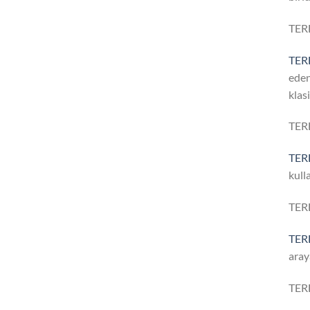
TER
TER
eden
klas
TER
TER
kull
TER
TER
aray
TER