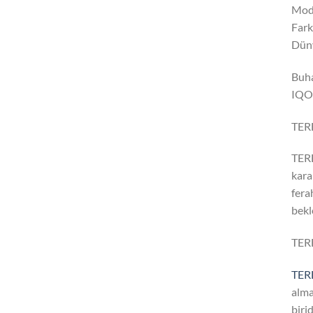
Mode
Fark
Düny
Buha
IQOS
TERE
TERE
kara
fera
bekl
TER
TER
alma
biri