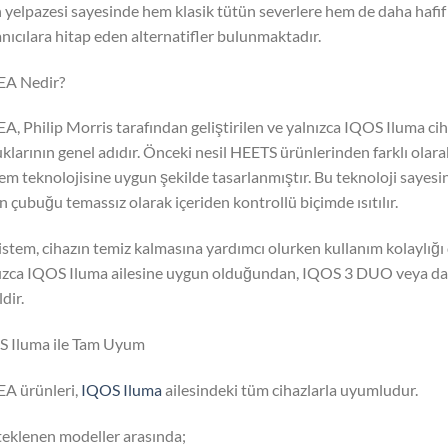
 yelpazesi sayesinde hem klasik tütün severlere hem de daha hafif
anıcılara hitap eden alternatifler bulunmaktadır.
EA Nedir?
A, Philip Morris tarafından geliştirilen ve yalnızca IQOS Iluma ciha
klarının genel adıdır. Önceki nesil HEETS ürünlerinden farklı ola
em teknolojisine uygun şekilde tasarlanmıştır. Bu teknoloji sayesi
n çubuğu temassız olarak içeriden kontrollü biçimde ısıtılır.
istem, cihazın temiz kalmasına yardımcı olurken kullanım kolaylığı
ızca IQOS Iluma ailesine uygun olduğundan, IQOS 3 DUO veya daha
dir.
 Iluma ile Tam Uyum
A ürünleri,
IQOS Iluma
ailesindeki tüm cihazlarla uyumludur.
eklenen modeller arasında;