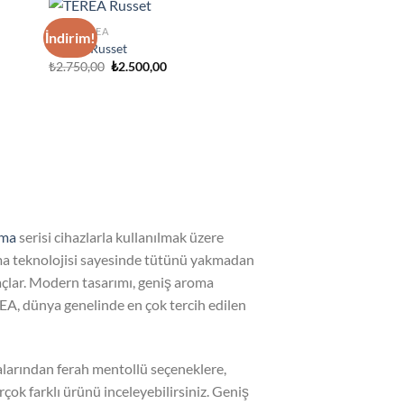
IQOS TEREA
İndirim!
d to
Add to
TEREA Russet
hlist
wishlist
Orijinal
Şu
₺
2.750,00
₺
2.500,00
fiyat:
andaki
₺2.750,00.
fiyat:
₺2.500,00.
uma
serisi cihazlarla kullanılmak üzere
ıtma teknolojisi sayesinde tütünü yakmadan
maçlar. Modern tasarımı, geniş aroma
A, dünya genelinde en çok tercih edilen
arından ferah mentollü seçeneklere,
çok farklı ürünü inceleyebilirsiniz. Geniş