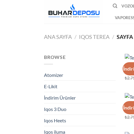
İçeriğe
VOZOL
atla
VAPORES
ANA SAYFA
/
IQOS TEREA
/
SAYFA 
BROWSE
IQOS
İndir
Tere
Atomizer
₺
2.7
E-Likit
İndirim Ürünler
IQOS
İndir
Iqos 3 Duo
Tere
₺
2.7
Iqos Heets
Iqos iluma