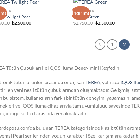
 TEREA
IQOS TEREA
im!
İndirim!
Add to
Ad
A Twilight Pearl
TEREA Green
wishlist
wis
Orijinal
Şu
Orijinal
Şu
50,00
₺
2.500,00
₺
2.750,00
₺
2.500,00
fiyat:
andaki
fiyat:
andaki
₺2.750,00.
fiyat:
₺2.750,00.
fiyat:
₺2.500,00.
₺2.500,00.
1
2
A Tütün Çubukları ile IQOS Iluma Deneyimini Keşfedin
tronik tütün ürünleri arasında öne çıkan
TEREA
, yalnızca
IQOS Il
ştirilen yeni nesil tütün çubuklarından oluşmaktadır. Gelişmiş ıs
an bu sistem, kullanıcıların farklı bir tütün deneyimi yaşamasını a
nekleri ve IQOS Iluma cihazlarıyla tam uyumluluğu sayesinde TERE
n çubuğu serileri arasında yer almaktadır.
rdeposu.com’da bulunan TEREA kategorisinde klasik tütün aromal
emsi Pearl serilerinden yoğun karakterli özel karışımlara kadar bir