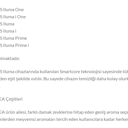
S Iluma One
 Iluma i One
S Iluma
 Iluma i
S Iluma Prime
 Iluma Prime i
almaktadır.
 Iluma cihazlarında kullanılan Smartcore teknolojisi sayesinde t
iden eşit şekilde ısıtılır. Bu sayede cihazın temizliği daha kolay ol
.
A Çeşitleri
A ürün ailesi, farklı damak zevklerine hitap eden geniş aroma seçe
nlerden meyvemsi aromaları tercih eden kullanıcılara kadar herkes