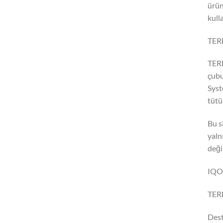
ürün
kull
TER
TERE
çubu
Syst
tütü
Bu s
yaln
değil
IQOS
TERE
Dest