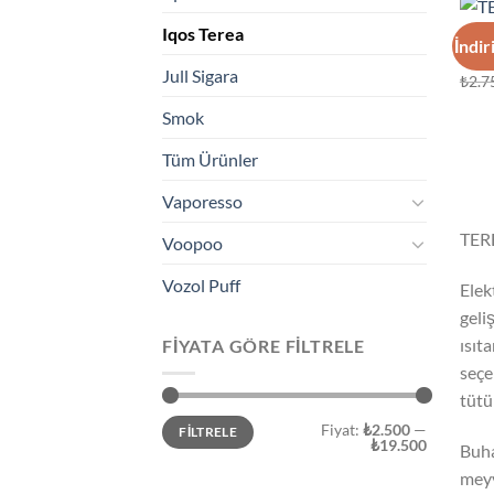
Iqos Terea
IQOS
İndir
TERE
Jull Sigara
₺
2.7
Smok
Tüm Ürünler
Vaporesso
TERE
Voopoo
Vozol Puff
Elek
geli
ısıt
FIYATA GÖRE FILTRELE
seçe
tütü
En
En
Fiyat:
₺2.500
—
FILTRELE
düşük
yüksek
₺19.500
fiyat
fiyat
Buha
meyv