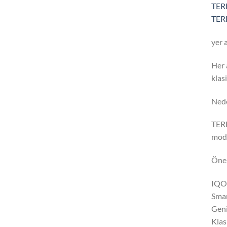
TERE
TERE
yer 
Her 
klas
Nede
TERE
mode
Öne 
IQOS
Smar
Geni
Klas