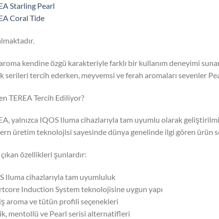
A Starling Pearl
A Coral Tide
almaktadır.
aroma kendine özgü karakteriyle farklı bir kullanım deneyimi sunar
ik serileri tercih ederken, meyvemsi ve ferah aromaları sevenler Pear
n TEREA Tercih Ediliyor?
A, yalnızca IQOS Iluma cihazlarıyla tam uyumlu olarak geliştirilmi
rn üretim teknolojisi sayesinde dünya genelinde ilgi gören ürün ser
çıkan özellikleri şunlardır:
 Iluma cihazlarıyla tam uyumluluk
tcore Induction System teknolojisine uygun yapı
ş aroma ve tütün profili seçenekleri
ik, mentollü ve Pearl serisi alternatifleri