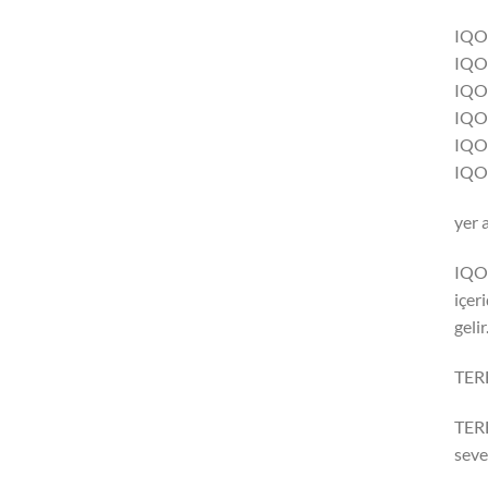
IQO
IQOS
IQO
IQOS
IQO
IQOS
yer 
IQOS
içer
gelir
TERE
TERE
seve