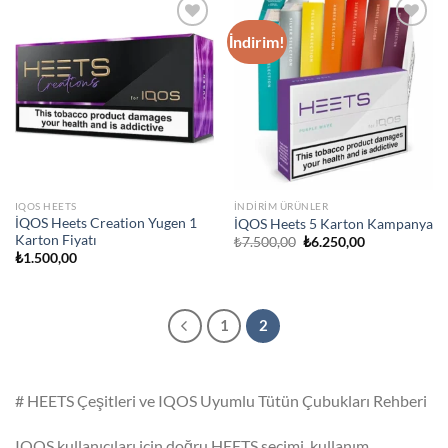
İndirim!
Add to
Add to
wishlist
wishlist
IQOS HEETS
İNDIRIM ÜRÜNLER
İQOS Heets Creation Yugen 1
İQOS Heets 5 Karton Kampanya
Karton Fiyatı
Orijinal
Şu
₺
7.500,00
₺
6.250,00
fiyat:
andaki
₺
1.500,00
₺7.500,00.
fiyat:
₺6.250,00.
1
2
# HEETS Çeşitleri ve IQOS Uyumlu Tütün Çubukları Rehberi
IQOS kullanıcıları için doğru HEETS seçimi, kullanım