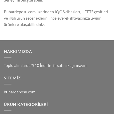
Buhardeposu.com üzerinden IQOS cihazları, HEETS çeşitleri
ve ilgili ürün seçeneklerini inceleyerek ihtiyacınıza uygun
ürünlere ulaşabilirsiniz.
HAKKIMIZDA
Toplu alımlarda %10 İndirim fırsatını kaçırmayın
SITEMIZ
buhardeposu.com
ÜRÜN KATEGORILERI