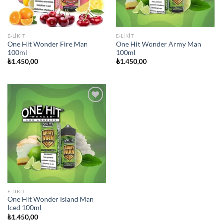
E-LIKIT
E-LIKIT
One Hit Wonder Fire Man
One Hit Wonder Army Man
100ml
100ml
₺
1.450,00
₺
1.450,00
Add to
wishlist
E-LIKIT
One Hit Wonder Island Man
Iced 100ml
₺
1.450,00