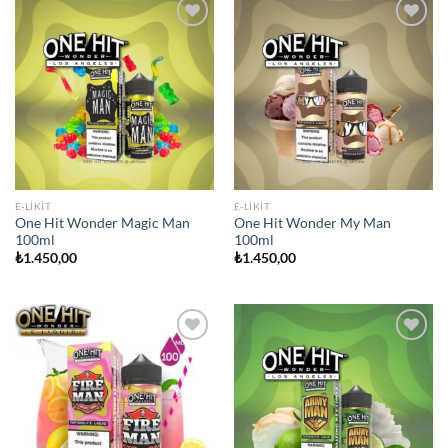
Add to
Add to
wishlist
wishlist
E-LIKIT
E-LIKIT
One Hit Wonder Magic Man
One Hit Wonder My Man
100ml
100ml
₺
1.450,00
₺
1.450,00
Add to
Add to
wishlist
wishlist