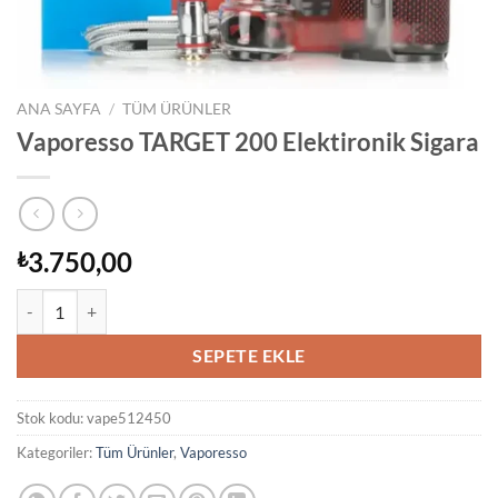
ANA SAYFA
/
TÜM ÜRÜNLER
Vaporesso TARGET 200 Elektironik Sigara
3.750,00
₺
Vaporesso TARGET 200 Elektironik Sigara adet
SEPETE EKLE
Stok kodu:
vape512450
Kategoriler:
Tüm Ürünler
,
Vaporesso