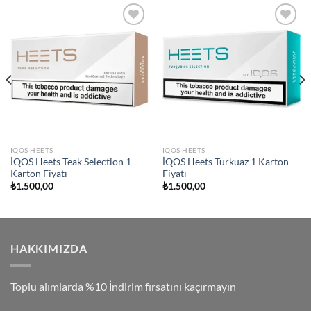
Add to
Add to
wishlist
wishlist
IQOS HEETS
IQOS HEETS
İQOS Heets Teak Selection 1
İQOS Heets Turkuaz 1 Karton
Karton Fiyatı
Fiyatı
₺
1.500,00
₺
1.500,00
HAKKIMIZDA
Toplu alımlarda %10 İndirim fırsatını kaçırmayın