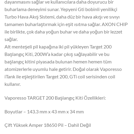
dayanmasını sağlar ve kullanıcılara daha doyurucu bir
buharlama deneyimi sunar. Yepyeni Gti bobinli yenilikçi
Turbo Hava Akış Sistemi, daha düz bir hava akışı ve sıvıyı
tamamen buharlaştırmak için eşit ısıtma sağlar. AXON CHIP
ile birlikte, çok daha yoğun buhar ve daha yoğun bir lezzet
sağlar.
Alt menteşeli pil kapağına iki pil yükleyen Target 200
Başlangıç ​​Kiti, 200W’a kadar çıkış sağlayabilir ve bu
başlangıç ​​kitini piyasada bulunan hemen hemen tüm
atomizerlerle uyumlu hale getirir. Doğal olarak Vaporesso
iTank ile eşleştirilen Target 200, GTi coil serisinden coil
kullanır.
Vaporesso TARGET 200 Başlangıç ​​Kiti Özellikleri:
Boyutlar – 143.3 mm x 43 mm x 34 mm
Çift Yüksek Amper 18650 Pil – Dahil Değil