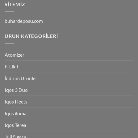
SITEMIZ
buhardeposu.com
ÜRÜN KATEGORILERI
Atomizer
E-Likit
İndirim Ürünler
Iqos 3 Duo
Iqos Heets
Iqos iluma
Iqos Terea
Jull Sigara