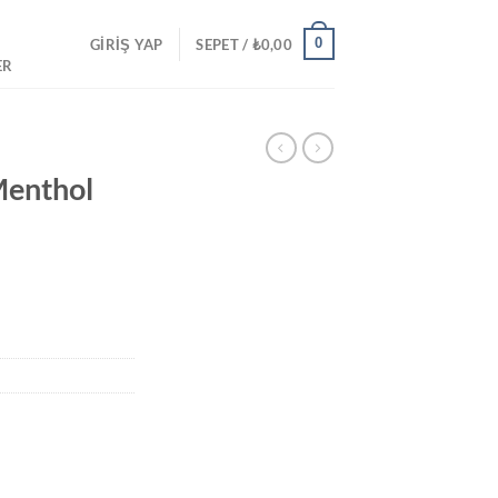
0
GIRIŞ YAP
SEPET /
₺
0,00
ER
enthol