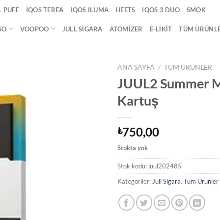
 PUFF
IQOS TEREA
IQOS ILUMA
HEETS
IQOS 3 DUO
SMOK
SO
VOOPOO
JULL SIGARA
ATOMIZER
E-LIKIT
TÜM ÜRÜNL
ANA SAYFA
/
TÜM ÜRÜNLER
JUUL2 Summer M
Add to
Kartuş
wishlist
750,00
₺
Stokta yok
Stok kodu:
juul202485
Kategoriler:
Jull Sigara
,
Tüm Ürünler