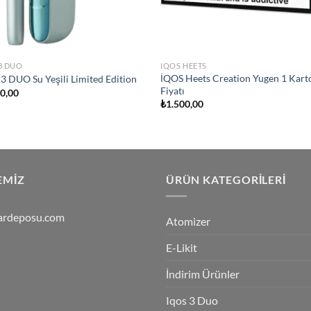
3 DUO
IQOS HEETS
İQOS Heets Creation Yugen 1 Kart
3 DUO Su Yeşili Limited Edition
Fiyatı
50,00
₺
1.500,00
EMIZ
ÜRÜN KATEGORILERI
ardeposu.com
Atomizer
E-Likit
İndirim Ürünler
Iqos 3 Duo