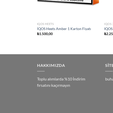
IQOS HEETS
IQOS 
İQOS Heets Amber 1 Karton Fiyatı
IQOS 
Şu
00
₺
1.500,00
₺
2.2
andaki
00.
fiyat:
₺2.500,00.
HAKKIMIZDA
SIT
Toplu alımlarda %10 İndirim
buh
fırsatını kaçırmayın