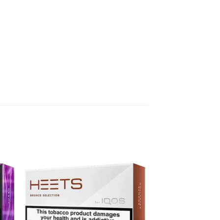
 to
Add to
list
wishlist