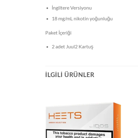
İngiltere Versiyonu
18 mg/mL nikotin yoğunluğu
Paket İçeriği
2 adet Juul2 Kartuş
İLGILI ÜRÜNLER
Add to
Add to
wishlist
wishlist