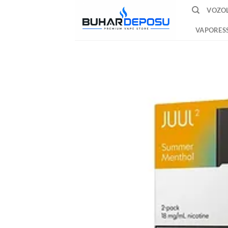
İçeriğe
VOZOL
atla
VAPORES