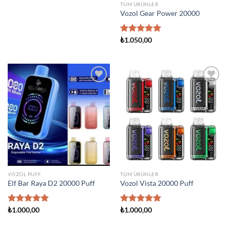
TÜM ÜRÜNLER
Vozol Gear Power 20000
5 üzerinden
₺
1.050,00
5.00
oy
aldı
Add to
Add to
wishlist
wishlist
VOZOL PUFF
TÜM ÜRÜNLER
Elf Bar Raya D2 20000 Puff
Vozol Vista 20000 Puff
5 üzerinden
₺
1.000,00
5 üzerinden
₺
1.000,00
5.00
oy
5.00
oy
aldı
aldı