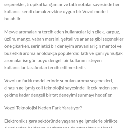
seçenekler, tropikal karışımlar ve tatlı notalar sayesinde her
kullanıcı kendi damak zevkine uygun bir Vozol modeli
bulabilir.
Meyve aromalarını tercih eden kullanıcılar için çilek, karpuz,
üzüm, mango, yaban mersini, şeftali ve ananas gibi seçenekler
öne çıkarken, serinletici bir deneyim arayanlar için mentol ve
buz etkili aromalar oldukça popülerdir. Tatlı ve içimi yumuşak
aromalar ise gün boyu dengeli bir kullanım isteyen
kullanıcılar tarafından tercih edilmektedir.
Vozol’un farklı modellerinde sunulan aroma seçenekleri,
cihazın gelişmiş coil teknolojisi sayesinde ilk çekimden son
çekime kadar dengeli bir tat deneyimi sunmayı hedefler.
Vozol Teknolojisi Neden Fark Yaratıyor?
Elektronik sigara sektöründe yaşanan gelişmelerle birlikte
cihazlardan beklenen performans da artmaktadır. Vozol,