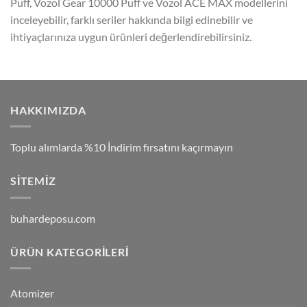
Puff, Vozol Gear 10000 Puff ve Vozol ACE MAX modellerini
inceleyebilir, farklı seriler hakkında bilgi edinebilir ve
ihtiyaçlarınıza uygun ürünleri değerlendirebilirsiniz.
HAKKIMIZDA
Toplu alımlarda %10 İndirim fırsatını kaçırmayın
SITEMIZ
buhardeposu.com
ÜRÜN KATEGORILERI
Atomizer