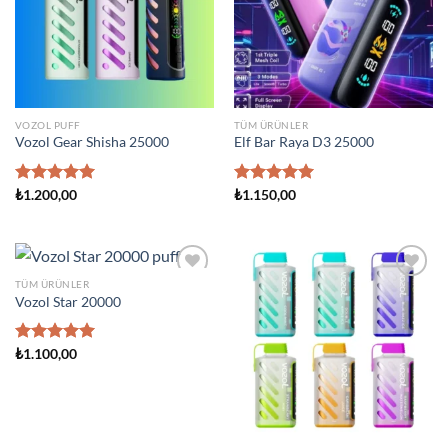
VOZOL PUFF
TÜM ÜRÜNLER
Vozol Gear Shisha 25000
Elf Bar Raya D3 25000
5 üzerinden
₺
1.200,00
5 üzerinden
₺
1.150,00
5.00
oy
5.00
oy
aldı
aldı
TÜM ÜRÜNLER
Add to
Add to
Vozol Star 20000
wishlist
wishlist
5 üzerinden
₺
1.100,00
5.00
oy
aldı