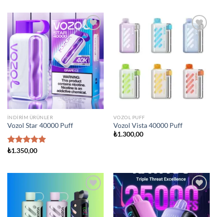
aldı
Add to
Add to
wishlist
wishlist
İNDIRIM ÜRÜNLER
VOZOL PUFF
Vozol Star 40000 Puff
Vozol Vista 40000 Puff
₺
1.300,00
5 üzerinden
₺
1.350,00
5.00
oy
aldı
Add to
Add to
wishlist
wishlist