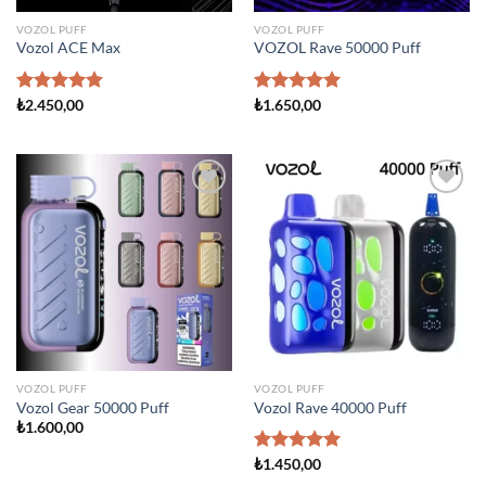
VOZOL PUFF
VOZOL PUFF
Vozol ACE Max
VOZOL Rave 50000 Puff
5 üzerinden
₺
2.450,00
5 üzerinden
₺
1.650,00
5.00
oy
5.00
oy
aldı
aldı
Add to
Add to
wishlist
wishlist
VOZOL PUFF
VOZOL PUFF
Vozol Gear 50000 Puff
Vozol Rave 40000 Puff
₺
1.600,00
5 üzerinden
₺
1.450,00
5.00
oy