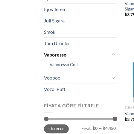
Vapo
Siga
Iqos Terea
₺
3.7
Jull Sigara
Smok
Tüm Ürünler
Vaporesso
Vaporesso Coli
Voopoo
Vozol Puff
FIYATA GÖRE FILTRELE
TÜM 
Vapo
₺
3.7
En
En
Fiyat:
₺0
—
₺4.450
FILTRELE
düşük
yüksek
fiyat
fiyat