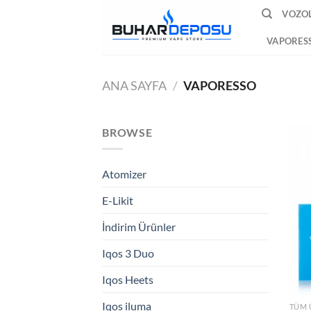
İçeriğe
VOZOL
atla
VAPORES
ANA SAYFA
/
VAPORESSO
BROWSE
Atomizer
E-Likit
İndirim Ürünler
Iqos 3 Duo
Iqos Heets
Iqos iluma
TÜM 