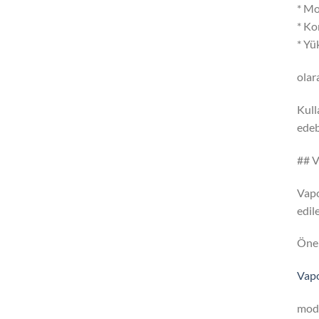
* Mo
* Ko
* Yü
olara
Kull
edebi
## V
Vapo
edil
Öne 
Vap
mode