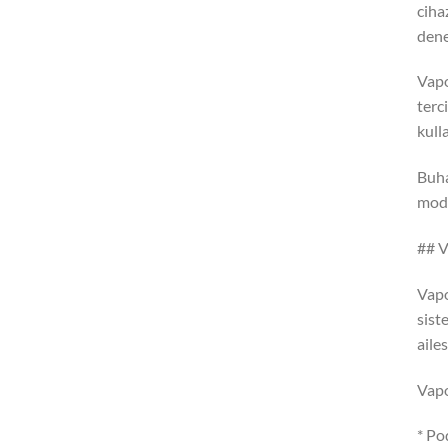
ciha
dene
Vapo
terc
kulla
Buh
mode
## V
Vapo
sist
ailes
Vapo
* Po