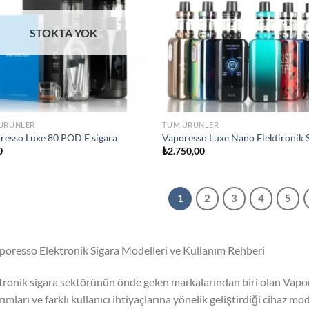
STOKTA YOK
ÜRÜNLER
TÜM ÜRÜNLER
resso Luxe 80 POD E sigara
Vaporesso Luxe Nano Elektironik 
0
₺
2.750,00
1
2
3
4
5
poresso Elektronik Sigara Modelleri ve Kullanım Rehberi
tronik sigara sektörünün önde gelen markalarından biri olan Vaporess
rımları ve farklı kullanıcı ihtiyaçlarına yönelik geliştirdiği cihaz m