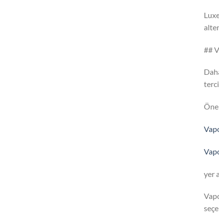
Luxe
alte
## V
Daha
terc
Öne 
Vapo
Vapo
yer 
Vapo
seçe