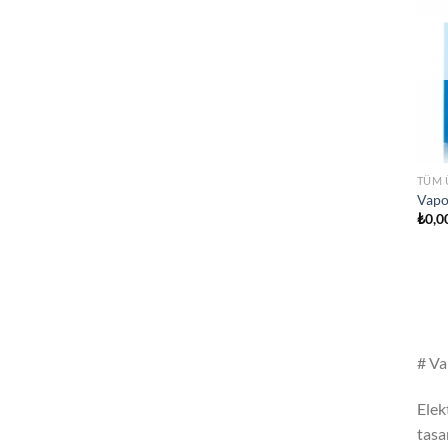
TÜM 
Vapo
₺
0,0
# Va
Elek
tasa