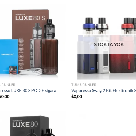
Add to
Ad
wishlist
wis
STOKTA YOK
ÜRÜNLER
TÜM ÜRÜNLER
resso LUXE 80 S POD E sigara
Vaporesso Swag 2 Kit Elektironik 
50,00
₺
0,00
Add to
Ad
wishlist
wis