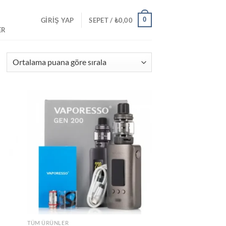
0
GIRIŞ YAP
SEPET /
₺
0,00
ER
En
çok
oy
alana
göre
d to
Add to
ıralandı
hlist
wishlist
TÜM ÜRÜNLER