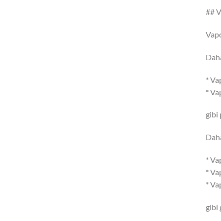
## V
Vapo
Daha
* Va
* Va
gibi
Daha
* Va
* Va
* Va
gibi 