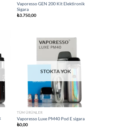
Vaporesso GEN 200 Kit Elektironik
Sigara
₺
3.750,00
d to
Add to
hlist
wishlist
STOKTA YOK
TÜM ÜRÜNLER
k
Vaporesso Luxe PM40 Pod E sigara
₺
0,00