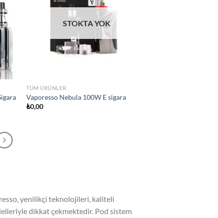
STOKTA YOK
TÜM ÜRÜNLER
Sigara
Vaporesso Nebula 100W E sigara
₺
0,00
o, yenilikçi teknolojileri, kaliteli
odelleriyle dikkat çekmektedir. Pod sistem