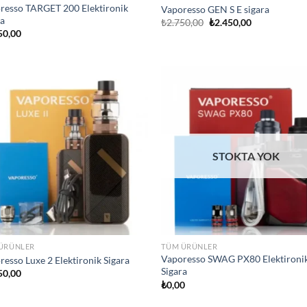
resso TARGET 200 Elektironik
Vaporesso GEN S E sigara
ra
Orijinal
Şu
₺
2.750,00
₺
2.450,00
fiyat:
andaki
50,00
₺2.750,00.
fiyat:
₺2.450,00.
Add to
Ad
wishlist
wis
STOKTA YOK
ÜRÜNLER
TÜM ÜRÜNLER
Vaporesso SWAG PX80 Elektironi
resso Luxe 2 Elektironik Sigara
Sigara
50,00
₺
0,00