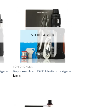
d to
Add to
hlist
wishlist
STOKTA YOK
TÜM ÜRÜNLER
Sigara
Vaporesso Forz TX80 Elektironik sigara
₺
0,00
d to
Add to
hlist
wishlist