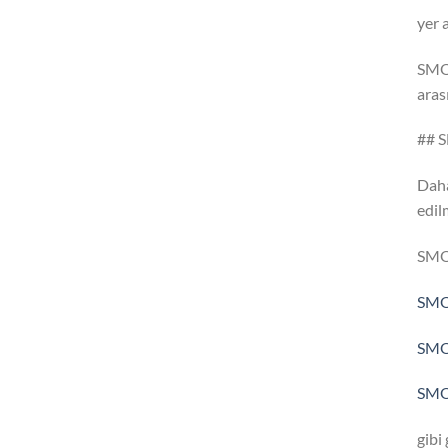
yer 
SMOK
aras
## S
Daha
edil
SMOK
SMOK
SMOK
SMOK
gibi