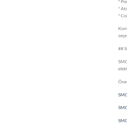
* Po
* At
* Co
Komp
seçe
## 
SMOK
elek
Öne 
SMOK
SMOK
SMOK