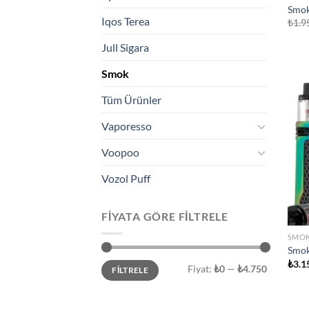
Smok
Iqos Terea
₺
1.9
Jull Sigara
Smok
Tüm Ürünler
Vaporesso
Voopoo
Vozol Puff
FIYATA GÖRE FILTRELE
SMO
Smok
₺
3.1
En
En
Fiyat:
₺0
—
₺4.750
FILTRELE
düşük
yüksek
fiyat
fiyat