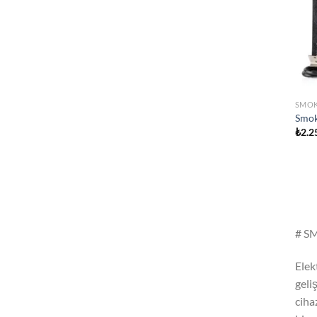
SMO
Smok
₺
2.2
# SM
Elek
geli
ciha