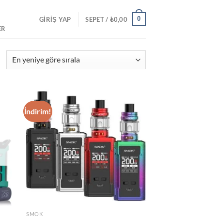
0
GIRIŞ YAP
SEPET /
₺
0,00
ER
En
yeniye
göre
ıralandı
İndirim!
d to
Add to
hlist
wishlist
SMOK