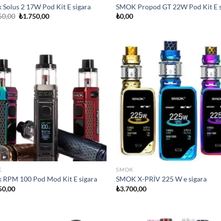
 Solus 2 17W Pod Kit E sigara
SMOK Propod GT 22W Pod Kit E s
Orijinal
Şu
50,00
₺
1.750,00
₺
0,00
fiyat:
andaki
₺1.950,00.
fiyat:
₺1.750,00.
Add to
Ad
wishlist
wis
K
SMOK
 RPM 100 Pod Mod Kit E sigara
SMOK X-PRİV 225 W e sigara
50,00
₺
3.700,00