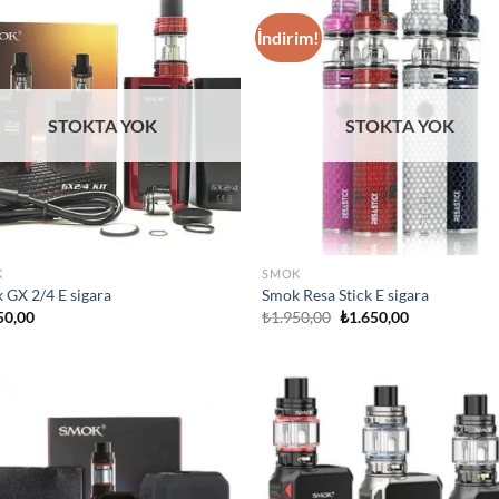
İndirim!
Add to
Ad
wishlist
wis
STOKTA YOK
STOKTA YOK
K
SMOK
 GX 2/4 E sigara
Smok Resa Stick E sigara
Orijinal
Şu
50,00
₺
1.950,00
₺
1.650,00
fiyat:
andaki
₺1.950,00.
fiyat:
₺1.650,00.
Add to
Ad
wishlist
wis