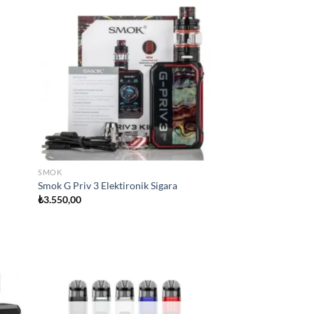
d to
Add to
hlist
wishlist
SMOK
Smok G Priv 3 Elektironik Sigara
₺
3.550,00
d to
Add to
hlist
wishlist