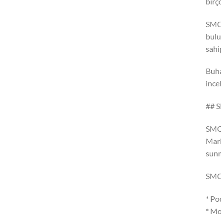
birç
SMOK
bulu
sahip
Buh
ince
## S
SMOK
Mark
sunm
SMOK
* Po
* Mo