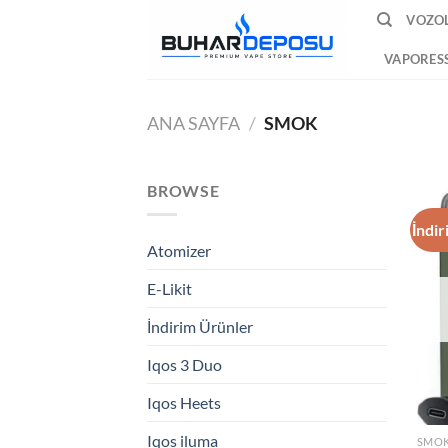
İçeriğe
VOZOL
atla
VAPORES
ANA SAYFA
/
SMOK
BROWSE
İndir
Atomizer
E-Likit
İndirim Ürünler
Iqos 3 Duo
Iqos Heets
Iqos iluma
SMO