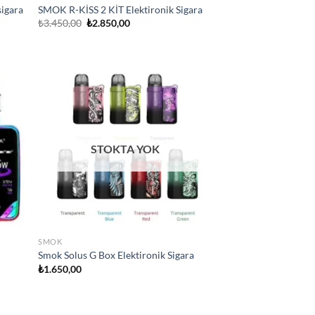
igara
SMOK R-KİSS 2 KİT Elektironik Sigara
Orijinal
Şu
₺
3.450,00
₺
2.850,00
fiyat:
andaki
₺3.450,00.
fiyat:
₺2.850,00.
d to
Add to
hlist
wishlist
STOKTA YOK
SMOK
Smok Solus G Box Elektironik Sigara
₺
1.650,00