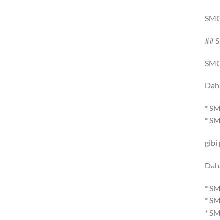
SMOK
## S
SMOK
Daha
* SM
* SM
gibi
Daha
* SM
* S
* SM