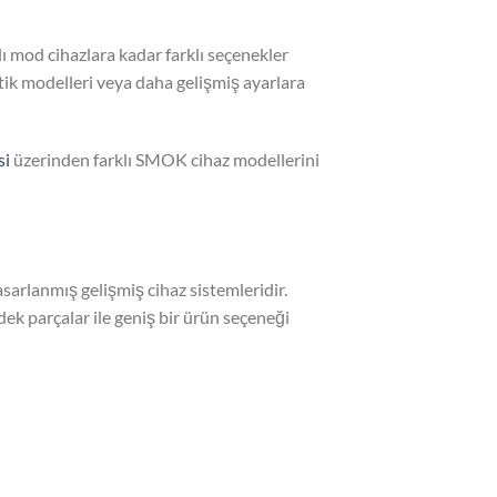
mod cihazlara kadar farklı seçenekler
tik modelleri veya daha gelişmiş ayarlara
si
üzerinden farklı SMOK cihaz modellerini
asarlanmış gelişmiş cihaz sistemleridir.
dek parçalar ile geniş bir ürün seçeneği