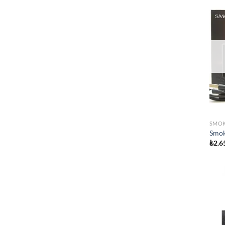
SMO
Smok
₺
2.6