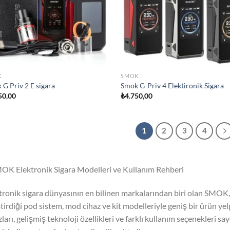
K
SMOK
 G Priv 2 E sigara
Smok G-Priv 4 Elektironik Sigara
50,00
₺
4.750,00
1
2
3
4
OK Elektronik Sigara Modelleri ve Kullanım Rehberi
tronik sigara dünyasının en bilinen markalarından biri olan SMOK, fa
ştirdiği pod sistem, mod cihaz ve kit modelleriyle geniş bir ürün y
zları, gelişmiş teknoloji özellikleri ve farklı kullanım seçenekleri