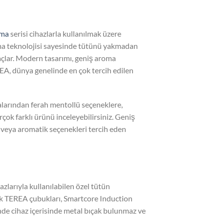
uma
serisi cihazlarla kullanılmak üzere
ıtma teknolojisi sayesinde tütünü yakmadan
maçlar. Modern tasarımı, geniş aroma
A, dünya genelinde en çok tercih edilen
arından ferah mentollü seçeneklere,
çok farklı ürünü inceleyebilirsiniz. Geniş
 veya aromatik seçenekleri tercih eden
zlarıyla kullanılabilen özel tütün
rak TEREA çubukları, Smartcore Induction
nde cihaz içerisinde metal bıçak bulunmaz ve