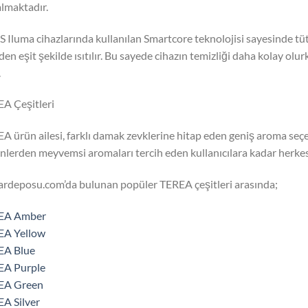
almaktadır.
 Iluma cihazlarında kullanılan Smartcore teknolojisi sayesinde t
iden eşit şekilde ısıtılır. Bu sayede cihazın temizliği daha kolay ol
.
A Çeşitleri
A ürün ailesi, farklı damak zevklerine hitap eden geniş aroma seçe
nlerden meyvemsi aromaları tercih eden kullanıcılara kadar herkes
rdeposu.com’da bulunan popüler TEREA çeşitleri arasında;
EA Amber
EA Yellow
EA Blue
EA Purple
EA Green
A Silver