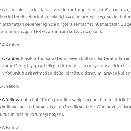
A ürün ailesi, farklı damak zevklerine hitap eden geniş aroma seçe
kterini tercih eden kullanıcılar için yoğun aromalı seçenekler bulu
hlatıcı tatları sevenler için de birçok alternatif sunulmaktadır. Bu çe
entilerine uygun TEREA aromasını kolayca seçebilir.
EA Amber
EA Amber
, klasik tütün karakterini seven kullanıcılar tarafından e
ktadır. Dengeli yapısı, belirgin tütün notaları ve yumuşak içim his
dir. Yoğunluğu abartmadan doğal bir tütün deneyimi arayan kullanıcı
EA Yellow
EA Yellow
, daha hafif tütün profiline sahip seçeneklerden biridir.
 kullanıcılar tarafından sıkça tercih edilmektedir. Gün boyu kullan
ik tütün hissini korumayı başarır.
EA Bronze