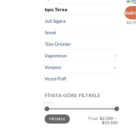
Iqos Terea
IQOS
İndir
TER
Jull Sigara
₺
2.7
Smok
Tüm Ürünler
Vaporesso
Voopoo
Vozol Puff
FIYATA GÖRE FILTRELE
En
En
Fiyat:
₺2.500
—
FILTRELE
düşük
yüksek
₺19.500
fiyat
fiyat