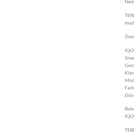
Nede
TERE
mode
Öne 
IQOS
Smar
Geni
Klas
Mode
Fark
Düny
Buha
IQOS
TERE