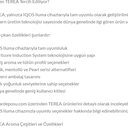
n TEREA Tercih Ediliyor?
A, yalnızca IQOS Iluma cihazlarıyla tam uyumlu olarak geliştirilmi
rn üretim teknolojisi sayesinde dünya genelinde ilgi gören ürün ser
çıkan özellikleri şunlardır:
 Iluma cihazlarıyla tam uyumluluk
tcore Induction System teknolojisine uygun yapı
ş aroma ve tütün profili seçenekleri
ik, mentollü ve Pearl serisi alternatifleri
rn ambalaj tasarımı
lı yoğunluk seviyelerine sahip seçenekler
a genelinde geniş kullanıcı kitlesi
rdeposu.com üzerinden TEREA ürünlerini detaylı olarak inceleyebilir
 Iluma cihazınızla uyumlu seçenekler hakkında bilgi edinebilirsini
A Aroma Çeşitleri ve Özellikleri