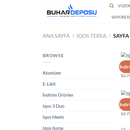
İçeriğe
VOZOL
atla
VAPORES
ANA SAYFA
/
IQOS TEREA
/
SAYFA 
BROWSE
IQOS
İndir
TERE
Atomizer
₺
2.7
E-Likit
İndirim Ürünler
IQOS
İndir
Iqos 3 Duo
TERE
₺
2.7
Iqos Heets
Iqos iluma