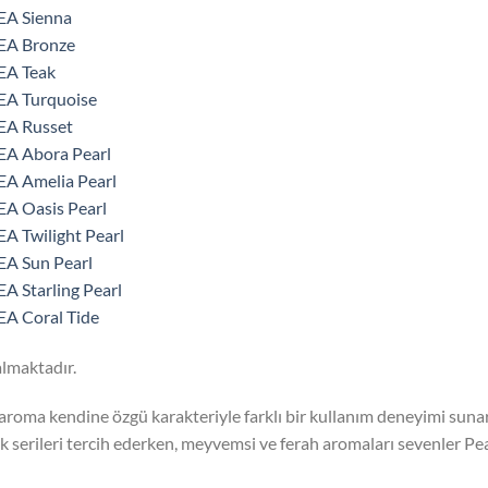
EA Sienna
EA Bronze
EA Teak
EA Turquoise
EA Russet
EA Abora Pearl
A Amelia Pearl
A Oasis Pearl
A Twilight Pearl
A Sun Pearl
A Starling Pearl
A Coral Tide
almaktadır.
aroma kendine özgü karakteriyle farklı bir kullanım deneyimi sunar
ik serileri tercih ederken, meyvemsi ve ferah aromaları sevenler Pear