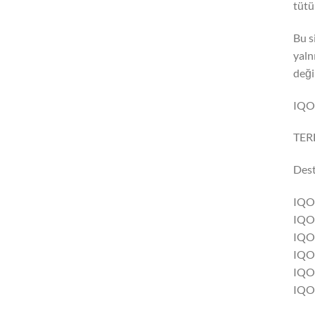
tütü
Bu s
yaln
değil
IQOS
TERE
Dest
IQO
IQOS
IQO
IQOS
IQO
IQOS