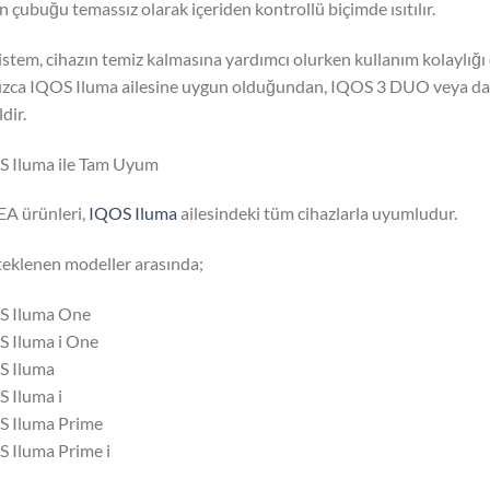
n çubuğu temassız olarak içeriden kontrollü biçimde ısıtılır.
istem, cihazın temiz kalmasına yardımcı olurken kullanım kolaylığı
ızca IQOS Iluma ailesine uygun olduğundan, IQOS 3 DUO veya daha
dir.
 Iluma ile Tam Uyum
A ürünleri,
IQOS Iluma
ailesindeki tüm cihazlarla uyumludur.
eklenen modeller arasında;
S Iluma One
 Iluma i One
S Iluma
 Iluma i
S Iluma Prime
 Iluma Prime i