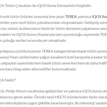
A Tütün Çubukları ile IQOS Iluma Deneyimini Keşfedin
tronik tütün ürünleri arasında öne çıkan
TEREA
, yalnızca
IQOS Il
ştirilen yeni nesil tütün çubuklarından oluşmaktadır. Gelişmiş ıs
an bu sistem, kullanıcıların farklı bir tütün deneyimi yaşamasını a
nekleri ve IQOS Iluma cihazlarıyla tam uyumluluğu sayesinde TERE
n çubuğu serileri arasında yer almaktadır.
rdeposu.com’da bulunan TEREA kategorisinde klasik tütün aromal
emsi Pearl serilerinden yoğun karakterli özel karışımlara kadar bir
 yelpazesi sayesinde hem klasik tütün severlere hem de daha hafif
anıcılara hitap eden alternatifler bulunmaktadır.
EA Nedir?
A, Philip Morris tarafından geliştirilen ve yalnızca IQOS Iluma ciha
klarının genel adıdır. Önceki nesil HEETS ürünlerinden farklı ola
em teknolojisine uygun şekilde tasarlanmıştır. Bu teknoloji sayesi