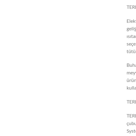
TERE
Elek
geli
ısıt
seçe
tütü
Buha
meyv
ürün
kull
TER
TERE
çubu
Syst