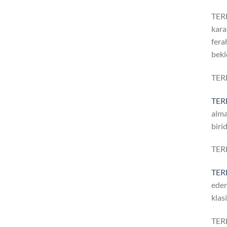
TERE
kara
fera
bekl
TER
TER
alma
biri
TER
TER
eden
klas
TER