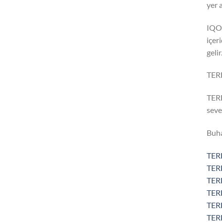
yer 
IQOS
içer
gelir
TERE
TERE
seve
Buha
TER
TER
TER
TER
TER
TERE