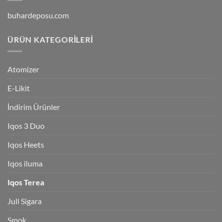
buhardeposu.com
ÜRÜN KATEGORILERI
Atomizer
E-Likit
İndirim Ürünler
Iqos 3 Duo
Iqos Heets
Iqos iluma
Iqos Terea
Jull Sigara
Smok