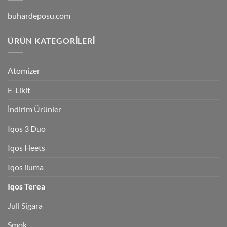
buhardeposu.com
ÜRÜN KATEGORILERI
Atomizer
E-Likit
İndirim Ürünler
Iqos 3 Duo
Iqos Heets
Iqos iluma
Iqos Terea
Jull Sigara
Smok