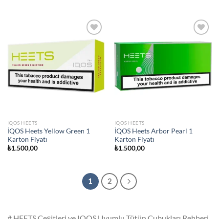
Add to
Add to
wishlist
wishlist
IQOS HEETS
IQOS HEETS
İQOS Heets Yellow Green 1
İQOS Heets Arbor Pearl 1
Karton Fiyatı
Karton Fiyatı
₺
1.500,00
₺
1.500,00
1
2
# HEETS Çeşitleri ve IQOS Uyumlu Tütün Çubukları Rehberi