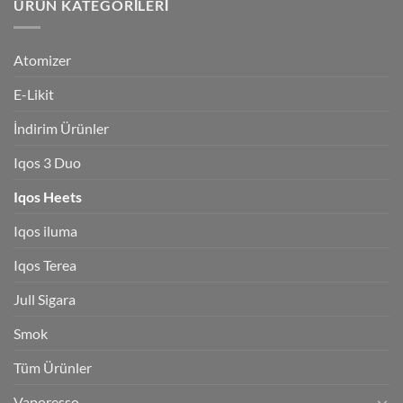
ÜRÜN KATEGORILERI
Atomizer
E-Likit
İndirim Ürünler
Iqos 3 Duo
Iqos Heets
Iqos iluma
Iqos Terea
Jull Sigara
Smok
Tüm Ürünler
Vaporesso