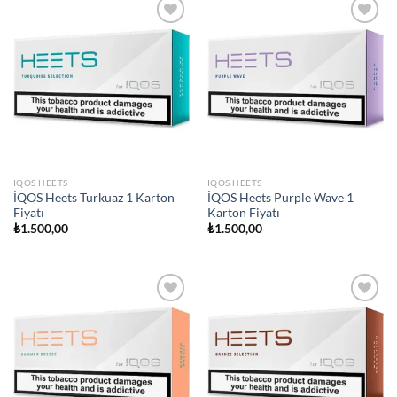
Add to
Add to
wishlist
wishlist
IQOS HEETS
IQOS HEETS
İQOS Heets Turkuaz 1 Karton
İQOS Heets Purple Wave 1
Fiyatı
Karton Fiyatı
₺
1.500,00
₺
1.500,00
Add to
Add to
wishlist
wishlist