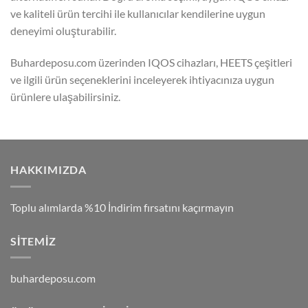
ve kaliteli ürün tercihi ile kullanıcılar kendilerine uygun
deneyimi oluşturabilir.
Buhardeposu.com üzerinden IQOS cihazları, HEETS çeşitleri
ve ilgili ürün seçeneklerini inceleyerek ihtiyacınıza uygun
ürünlere ulaşabilirsiniz.
HAKKIMIZDA
Toplu alımlarda %10 İndirim fırsatını kaçırmayın
SITEMIZ
buhardeposu.com