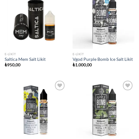
Add to
Add to
wishlist
wishlist
E-LIKIT
E-LIKIT
Saltica Mem Salt Likit
Vgod Purple Bomb Ice Salt Likit
₺
950,00
₺
1.000,00
Add to
Add to
wishlist
wishlist