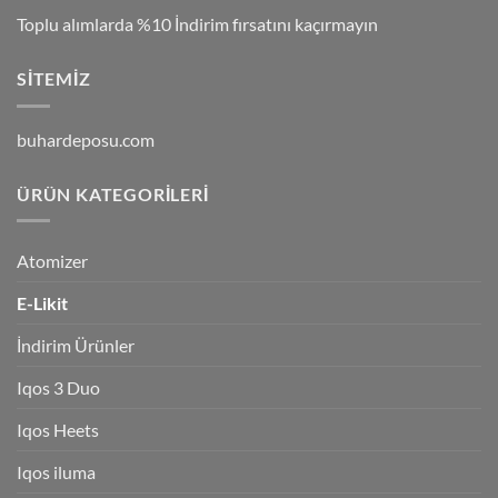
Toplu alımlarda %10 İndirim fırsatını kaçırmayın
SITEMIZ
buhardeposu.com
ÜRÜN KATEGORILERI
Atomizer
E-Likit
İndirim Ürünler
Iqos 3 Duo
Iqos Heets
Iqos iluma