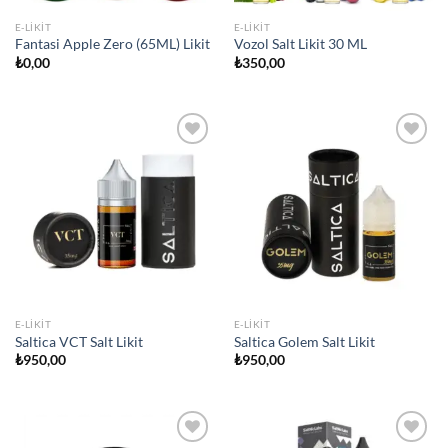
E-LIKIT
E-LIKIT
Fantasi Apple Zero (65ML) Likit
Vozol Salt Likit 30 ML
₺
0,00
₺
350,00
Add to
Add to
wishlist
wishlist
E-LIKIT
E-LIKIT
Saltica VCT Salt Likit
Saltica Golem Salt Likit
₺
950,00
₺
950,00