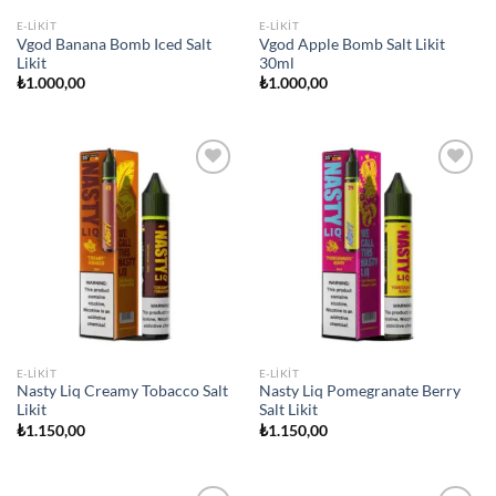
E-LIKIT
E-LIKIT
Vgod Banana Bomb Iced Salt
Vgod Apple Bomb Salt Likit
Likit
30ml
₺
1.000,00
₺
1.000,00
Add to
Add to
wishlist
wishlist
E-LIKIT
E-LIKIT
Nasty Liq Creamy Tobacco Salt
Nasty Liq Pomegranate Berry
Likit
Salt Likit
₺
1.150,00
₺
1.150,00