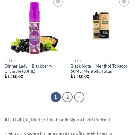
Add to
Add to
wishlist
wishlist
E-LIKIT
E-LIKIT
Dinner Lady – Blackberry
Black Note – Menthol Tobacco
Crumble (60ML)
60ML (Mentollü Tütün)
₺
1.250,00
₺
1.250,00
1
2
# E-Likit Çeşitleri ve Elektronik Sigara Likiti Rehberi
Elektronik sigara kullanıcıları için doğru e-likit seçimi,