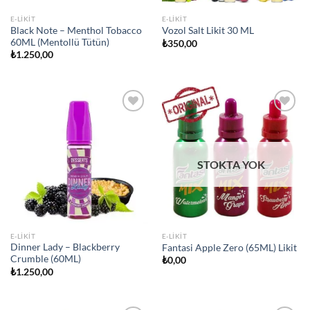
E-LIKIT
E-LIKIT
Black Note – Menthol Tobacco
Vozol Salt Likit 30 ML
60ML (Mentollü Tütün)
₺
350,00
₺
1.250,00
Add to
Add to
wishlist
wishlist
STOKTA YOK
E-LIKIT
E-LIKIT
Dinner Lady – Blackberry
Fantasi Apple Zero (65ML) Likit
Crumble (60ML)
₺
0,00
₺
1.250,00