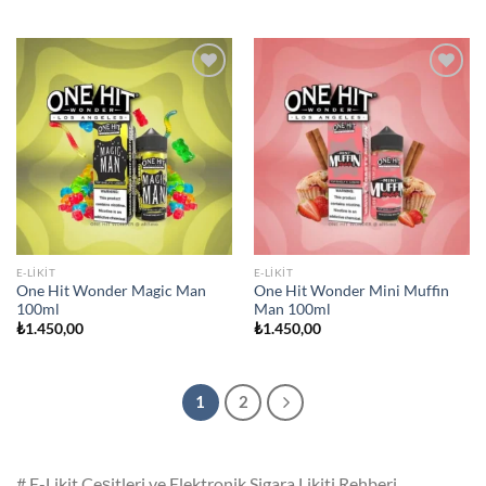
Add to
Add to
wishlist
wishlist
E-LIKIT
E-LIKIT
One Hit Wonder Magic Man
One Hit Wonder Mini Muffin
100ml
Man 100ml
₺
1.450,00
₺
1.450,00
1
2
# E-Likit Çeşitleri ve Elektronik Sigara Likiti Rehberi