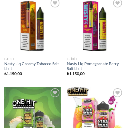
Add to
Add to
wishlist
wishlist
E-LIKIT
E-LIKIT
Nasty Liq Creamy Tobacco Salt
Nasty Liq Pomegranate Berry
Likit
Salt Likit
₺
1.150,00
₺
1.150,00
Add to
Add to
wishlist
wishlist