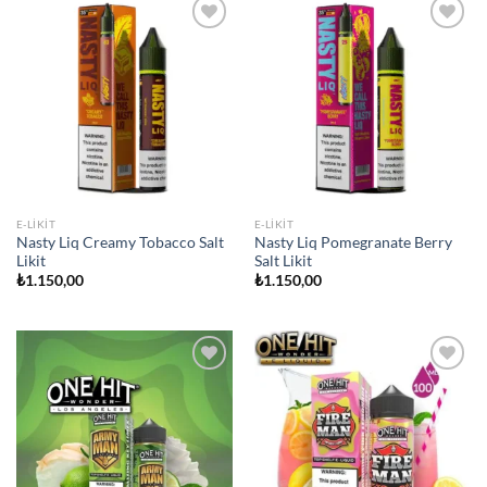
Add to
Add to
wishlist
wishlist
E-LIKIT
E-LIKIT
Nasty Liq Creamy Tobacco Salt
Nasty Liq Pomegranate Berry
Likit
Salt Likit
₺
1.150,00
₺
1.150,00
Add to
Add to
wishlist
wishlist