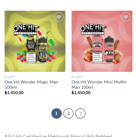
Add to
Add to
wishlist
wishlist
E-LIKIT
E-LIKIT
One Hit Wonder Magic Man
One Hit Wonder Mini Muffin
100ml
Man 100ml
₺
1.450,00
₺
1.450,00
1
2
# E-Likit Çeşitleri ve Elektronik Sigara Likiti Rehberi