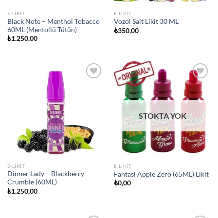
E-LIKIT
E-LIKIT
Black Note – Menthol Tobacco
Vozol Salt Likit 30 ML
60ML (Mentollü Tütün)
₺
350,00
₺
1.250,00
Add to
Add to
wishlist
wishlist
STOKTA YOK
E-LIKIT
E-LIKIT
Dinner Lady – Blackberry
Fantasi Apple Zero (65ML) Likit
Crumble (60ML)
₺
0,00
₺
1.250,00